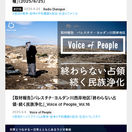
権」（2025/6/25）
#216
2025.6.25
Radio Dialogue
#差別
#戦争・紛争
#平和構築
#政治・社会
#アメリカ
【取材報告】パレスチナ・ヨルダン川西岸地区『終わらない占
領・続く民族浄化』_Voice of People_Vol.16
2025.6.6
Voice of People
#差別
#ヘイトクライム
#戦争・紛争
#平和構築
#政治・社会
#パレスチナ