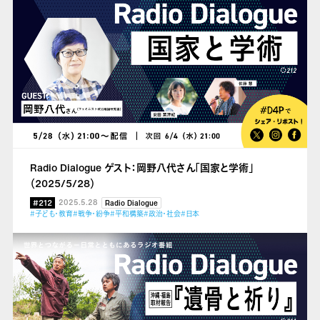
Radio Dialogue ゲスト：岡野八代さん「国家と学術」
（2025/5/28）
#212
2025.5.28
Radio Dialogue
#子ども・教育
#戦争・紛争
#平和構築
#政治・社会
#日本