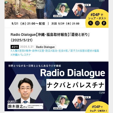
Radio Dialogue【沖縄・福島取材報告】『遺骨と祈り』
（2025/5/21）
#211
2025.5.21
Radio Dialogue
#人権
#差別
#戦争・紛争
#災害・防災
#政治・社会
#核／原子力
#加害の歴史
#福島
#沖縄
#パレスチナ