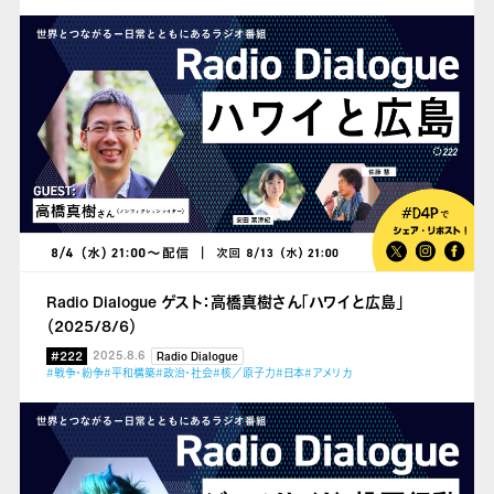
Radio Dialogue ゲスト：高橋真樹さん「ハワイと広島」
（2025/8/6）
#222
2025.8.6
Radio Dialogue
#戦争・紛争
#平和構築
#政治・社会
#核／原子力
#日本
#アメリカ