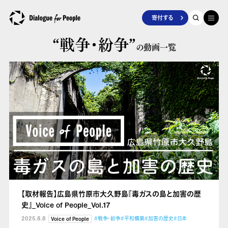
寄付する
“戦争・紛争”
の動画一覧
【取材報告】広島県竹原市大久野島『毒ガスの島と加害の歴
史』_Voice of People_Vol.17
2025.8.8
#戦争・紛争
#平和構築
#加害の歴史
#日本
Voice of People