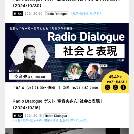
（2024/10/30）
#184
2024.10.30
#戦争・紛争
#パレスチナ
Radio Dialogue
Radio Dialogue ゲスト：空音央さん「社会と表現」
（2024/10/16）
#182
2024.10.16
Radio Dialogue
#人権
#戦争・紛争
#平和構築
#政治・社会
#日本
#パレスチナ