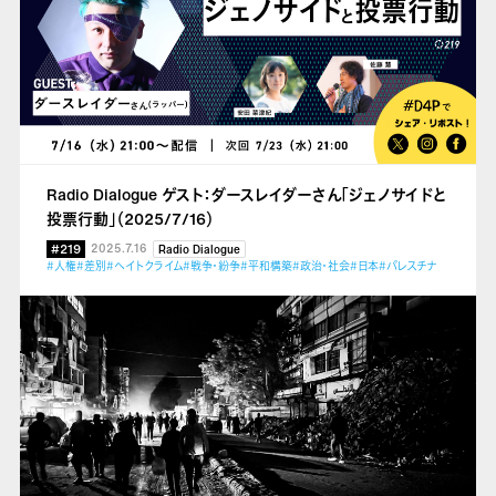
Radio Dialogue ゲスト：ダースレイダーさん「ジェノサイドと
投票行動」（2025/7/16）
#219
2025.7.16
Radio Dialogue
#人権
#差別
#ヘイトクライム
#戦争・紛争
#平和構築
#政治・社会
#日本
#パレスチナ