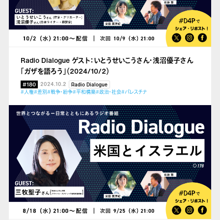
Radio Dialogue ゲスト：いとうせいこうさん・浅沼優子さん
「ガザを語ろう」（2024/10/2）
#180
2024.10.2
Radio Dialogue
#人権
#差別
#戦争・紛争
#平和構築
#政治・社会
#パレスチナ