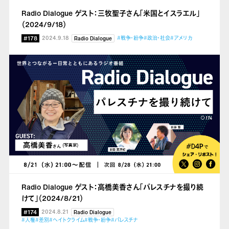
Radio Dialogue ゲスト：三牧聖子さん「米国とイスラエル」
（2024/9/18）
#178
2024.9.18
#戦争・紛争
#政治・社会
#アメリカ
Radio Dialogue
Radio Dialogue ゲスト：高橋美香さん「パレスチナを撮り続
けて」（2024/8/21）
#174
2024.8.21
Radio Dialogue
#人権
#差別
#ヘイトクライム
#戦争・紛争
#パレスチナ