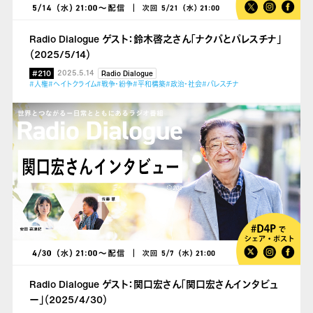
Radio Dialogue ゲスト：鈴木啓之さん「ナクバとパレスチナ」
（2025/5/14）
#210
2025.5.14
Radio Dialogue
#人権
#ヘイトクライム
#戦争・紛争
#平和構築
#政治・社会
#パレスチナ
Radio Dialogue ゲスト：関口宏さん「関口宏さんインタビュ
ー」（2025/4/30）