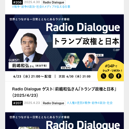
#208
2025.4.30
Radio Dialogue
#戦争・紛争
#政治・社会
#メディア
#伝える仕事
Radio Dialogue ゲスト：前嶋和弘さん「トランプ政権と日本」
（2025/4/23）
#207
2025.4.23
#人権
#差別
#戦争・紛争
#政治・社会
Radio Dialogue