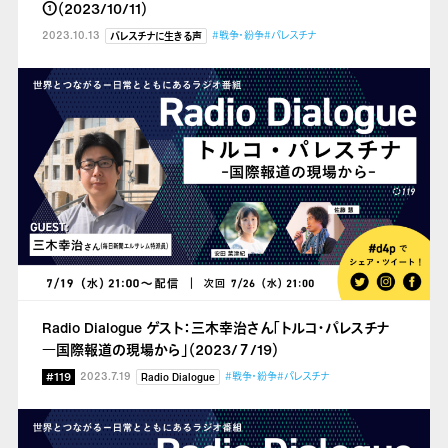
①（2023/10/11）
2023.10.13
#戦争・紛争
#パレスチナ
パレスチナに生きる声
Radio Dialogue ゲスト：三木幸治さん「トルコ・パレスチナ
―国際報道の現場から
」（2023/７/19）
#119
2023.7.19
#戦争・紛争
#パレスチナ
Radio Dialogue