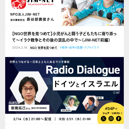
【NGO世界を見つめて】小児がんと闘う子どもたちに寄り添っ
て～イラク戦争とその後の混乱の中で～（JIM-NET前編）
2024.2.16
#戦争・紛争
#医療・ケア
#イラク
NGO 世界を見つめて