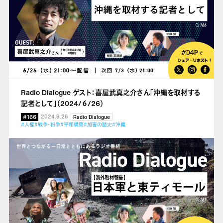
Radio Dialogue ゲスト：喜屋武真之介さん「沖縄を取材する
記者として」（2024/６/26）
#166
2024.6.26
Radio Dialogue
#人権
#戦争・紛争
#平和構築
#加害の歴史
#沖縄