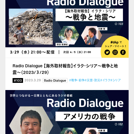
Radio Dialogue 【海外取材報告】イラク・シリア～戦争と地
震～（2023/３/29）
#103
2023.3.29
#戦争・紛争
#災害・防災
#イラク
#シリア
Radio Dialogue