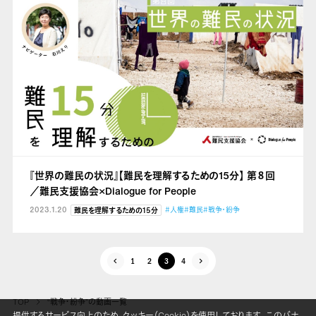
『世界の難民の状況』【難民を理解するための15分】 第８回
／難民支援協会×Dialogue for People
2023.1.20
#人権
#難民
#戦争・紛争
難民を理解するための15分
1
2
3
4
TOP
“戦争・紛争”の動画一覧
提供するサービス向上のため、クッキー（Cookie）を使用しております。 このバナ