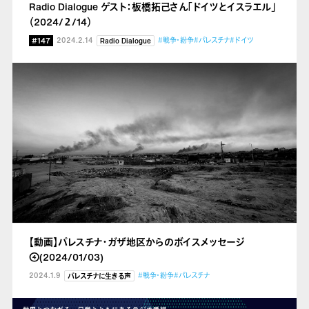
Radio Dialogue ゲスト：板橋拓己さん「ドイツとイスラエル」
（2024/２/14）
#147
2024.2.14
#戦争・紛争
#パレスチナ
#ドイツ
Radio Dialogue
【動画】パレスチナ・ガザ地区からのボイスメッセージ
④(2024/01/03)
2024.1.9
#戦争・紛争
#パレスチナ
パレスチナに生きる声