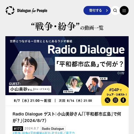
寄付する
“戦争・紛争”
の動画一覧
Radio Dialogue ゲスト：小山美砂さん「『平和都市広島』で何
が？」（2024/8/7）
#172
2024.8.7
Radio Dialogue
#戦争・紛争
#平和構築
#政治・社会
#核／原子力