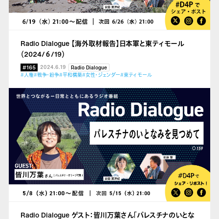
Radio Dialogue 【海外取材報告】日本軍と東ティモール
（2024/６/19）
#165
2024.6.19
Radio Dialogue
#人権
#戦争・紛争
#平和構築
#女性・ジェンダー
#東ティモール
Radio Dialogue ゲスト：皆川万葉さん「パレスチナのいとな