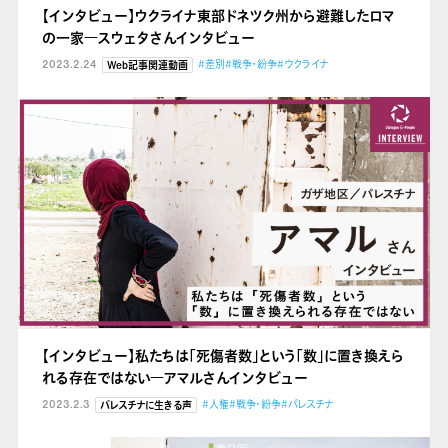
【インタビュー】ウクライナ東部ドネツク州から避難したロマ
の一家
―スウェタさんインタビュー
2023.2.24
#差別
#戦争・紛争
#ウクライナ
Web記事関連動画
【インタビュー】私たちは「死傷者数」という「数」に置き換えら
れる存在ではない
―アマルさんインタビュー
2023.2.3
#人権
#戦争・紛争
#パレスチナ
パレスチナに生きる声