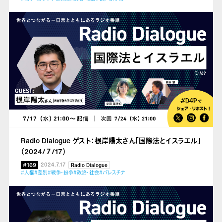
Radio Dialogue ゲスト：根岸陽太さん「国際法とイスラエル」
（2024/７/17）
#169
2024.7.17
Radio Dialogue
#人権
#差別
#戦争・紛争
#政治・社会
#パレスチナ