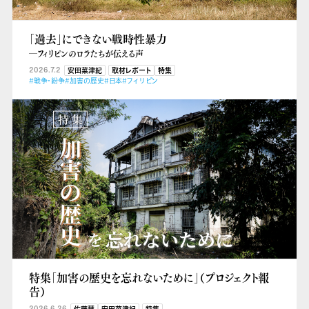
「過去」にできない戦時性暴力
―フィリピンのロラたちが伝える声
2026.7.2
安田菜津紀
取材レポート
特集
#戦争・紛争
#加害の歴史
#日本
#フィリピン
特集「加害の歴史を忘れないために」（プロジェクト報
告）
2026.6.26