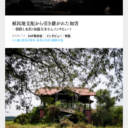
植民地支配から引き継がれた加害
―朝鮮と水俣（加藤圭木さんインタビュー）
2026.7.3
D4P取材班
インタビュー
特集
#人権
#差別
#戦争・紛争
#日本
#朝鮮半島