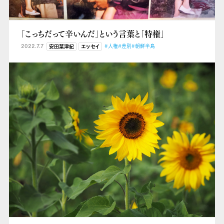
「こっちだって辛いんだ」という言葉と「特権」
2022.7.7
#人権
#差別
#朝鮮半島
安田菜津紀
エッセイ