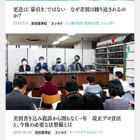
更迭は「幕引き」ではない なぜ差別は繰り返されるの
か？
2023.2.4
#人権
#政治・社会
#女性・ジェンダー
安田菜津紀
エッセイ
差別書き込み提訴から間もなく一年 改正プロ責法
と、今後の必要な法整備とは
2022.10.26
#ヘイトクライム
#ルーツ
安田菜津紀
エッセイ