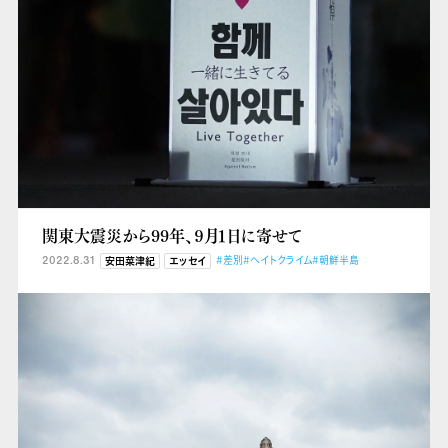
関東大震災から99年、９月１日に寄せて
2022.8.31
#差別
#ヘイトクライム
#朝鮮半島
安田菜津紀
エッセイ