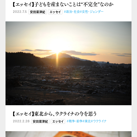
【エッセイ】子どもを産まないことは“不完全”なのか
2022.7.5
#政治・社会
#女性・ジェンダー
安田菜津紀
エッセイ
【エッセイ】東北から、ウクライナの今を思う
2022.2.28
#戦争・紛争
#東北
#ウクライナ
安田菜津紀
エッセイ