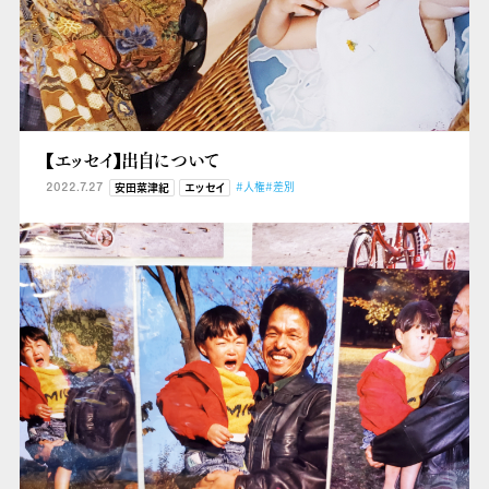
【エッセイ】出自について
2022.7.27
#人権
#差別
安田菜津紀
エッセイ