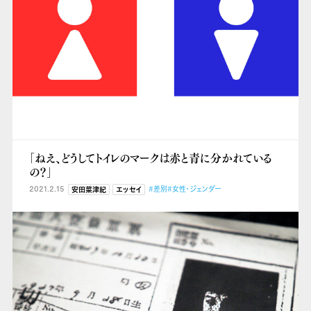
「ねえ、どうしてトイレのマークは赤と青に分かれている
の？」
2021.2.15
#差別
#女性・ジェンダー
安田菜津紀
エッセイ