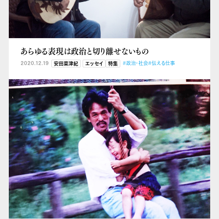
あらゆる表現は政治と切り離せないもの
2020.12.19
#政治・社会
#伝える仕事
安田菜津紀
エッセイ
特集