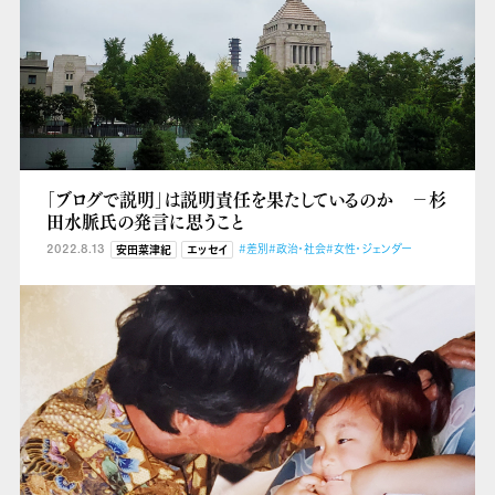
「ブログで説明」は説明責任を果たしているのか －杉
田水脈氏の発言に思うこと
2022.8.13
#差別
#政治・社会
#女性・ジェンダー
安田菜津紀
エッセイ