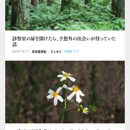
診察室の扉を開けたら、予想外の出会いが待っていた
話
2020.10.17
#医療・ケア
安田菜津紀
エッセイ