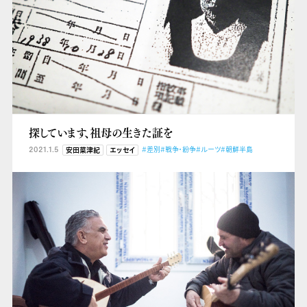
探しています、祖母の生きた証を
2021.1.5
#差別
#戦争・紛争
#ルーツ
#朝鮮半島
安田菜津紀
エッセイ