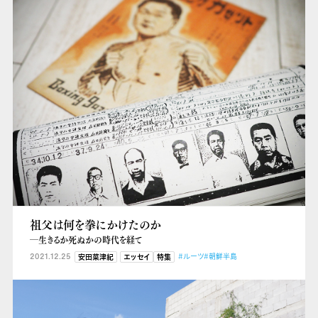
祖父は何を拳にかけたのか
―生きるか死ぬかの時代を経て
2021.12.25
#ルーツ
#朝鮮半島
安田菜津紀
エッセイ
特集