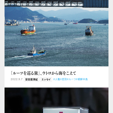
「ルーツを巡る旅」、ウトロから海をこえて
2022.9.7
#人権
#差別
#ルーツ
#朝鮮半島
安田菜津紀
エッセイ