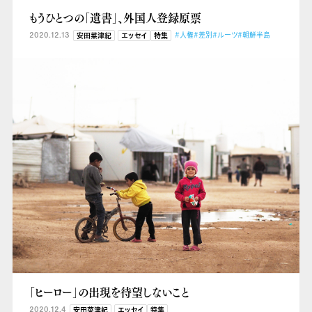
もうひとつの「遺書」、外国人登録原票
2020.12.13
#人権
#差別
#ルーツ
#朝鮮半島
安田菜津紀
エッセイ
特集
「ヒーロー」の出現を待望しないこと
2020.12.4
安田菜津紀
エッセイ
特集