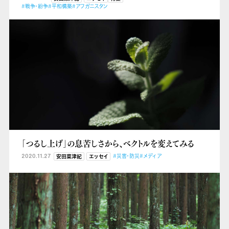
#戦争・紛争
#平和構築
#アフガニスタン
「つるし上げ」の息苦しさから、ベクトルを変えてみる
2020.11.27
#災害・防災
#メディア
安田菜津紀
エッセイ