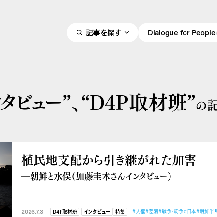
記事を探す
Dialogue for Peo
ンタビュー”、
“D4P取材班”
の
植民地支配から引き継がれた加害
―朝鮮と水俣（加藤圭木さんインタビュー）
2026.7.3
#人権
#差別
#戦争・紛争
#日本
#朝鮮半
D4P取材班
インタビュー
特集