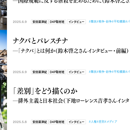
―国際規範に反する虐殺を止めるために（鈴木啓之さん
2025.6.9
#難民
#戦争・紛争
#平和構築
#
安田菜津紀
D4P取材班
インタビュー
ナクバとパレスチナ
―「ナクバ」とは何か（鈴木啓之さんインタビュー・前編）
2025.6.9
#難民
#戦争・紛争
#平和構築
#
安田菜津紀
D4P取材班
インタビュー
「差別」をどう描くのか
―排外主義と日本社会（下地ローレンス吉孝さんインタ
2025.5.8
#人権
#差別
#メディア
安田菜津紀
D4P取材班
インタビュー