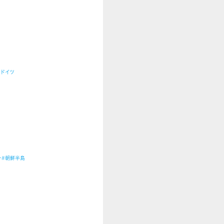
#ドイツ
ー
#朝鮮半島