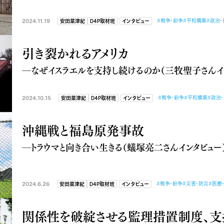
2024.11.19
#戦争・紛争
#平和構築
#政治・
安田菜津紀
D4P取材班
インタビュー
引き裂かれるアメリカ
―なぜイスラエルを支持し続けるのか（三牧聖子さんイ
2024.10.15
#戦争・紛争
#平和構築
#政治
安田菜津紀
D4P取材班
インタビュー
沖縄戦と福島原発事故
―トラウマと向き合い生きる（蟻塚亮二さんインタビュー
2024.6.26
#戦争・紛争
#災害・防災
#医療
安田菜津紀
D4P取材班
インタビュー
関係性を破綻させる監理措置制度、