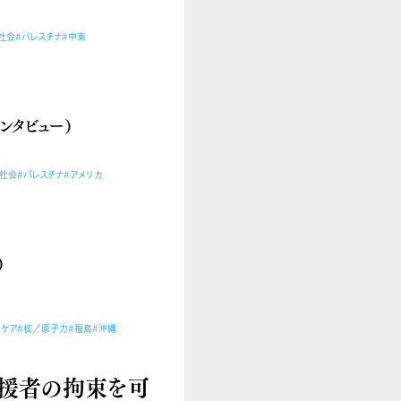
社会
#パレスチナ
#中東
ンタビュー）
・社会
#パレスチナ
#アメリカ
）
・ケア
#核／原子力
#福島
#沖縄
支援者の拘束を可