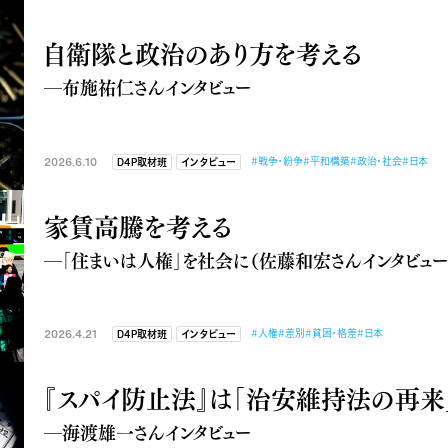
自衛隊と政治のあり方を考える
―布施祐仁さんインタビュー
2026.6.10
#戦争・紛争
#平和構築
#政治・社会
#日本
D4P取材班
インタビュー
家賃高騰を考える
―「住まいは人権」を社会に（佐藤和宏さんインタビュー
2026.4.21
#人権
#差別
#貧困・格差
#日本
D4P取材班
インタビュー
『スパイ防止法』は「治安維持法の再来
―海渡雄一さんインタビュー