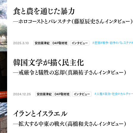
食と農を通じた暴力
―ホロコーストとパレスチナ（藤原辰史さんインタビュー）
2025.3.10
#差別
#戦争・紛争
#パレスチナ
安田菜津紀
D4P取材班
インタビュー
韓国文学が描く民主化
―戒厳令と犠牲の忘却（真鍋祐子さんインタビュー）
2024.12.25
#人権
#政治・社会
#カルチャ
安田菜津紀
D4P取材班
インタビュー
イランとイスラエル
―拡大する中東の戦火（高橋和夫さんインタビュー）