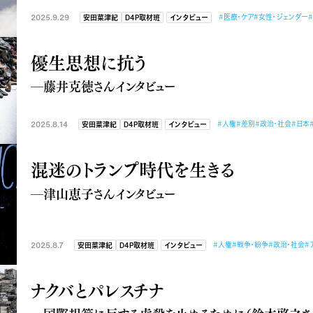
2025.9.29
#医療・ケア
#女性・ジェンダー
安田菜津紀
D4P取材班
インタビュー
優生思想に抗う
―藤井克徳さんインタビュー
2025.8.14
#人権
#差別
#政治・社会
#日本
安田菜津紀
D4P取材班
インタビュー
混迷のトランプ時代を生きる
―津山恵子さんインタビュー
2025.8.7
#人権
#戦争・紛争
#政治・社会
#
安田菜津紀
D4P取材班
インタビュー
ナクバとパレスチナ