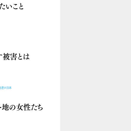
たいこと
す被害とは
格差
#日本
各地の女性たち