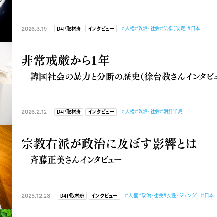
2026.3.19
#人権
#政治・社会
#法律（改定）
#日本
D4P取材班
インタビュー
非常戒厳から１年
―韓国社会の暴力と分断の歴史（徐台教さんインタビュ
2026.2.12
#人権
#政治・社会
#朝鮮半島
D4P取材班
インタビュー
宗教右派が政治に及ぼす影響とは
―斉藤正美さんインタビュー
2025.12.23
#人権
#政治・社会
#女性・ジェンダー
#日本
D4P取材班
インタビュー