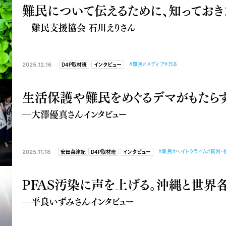
難民について伝えるために、知っておき
―難民支援協会 石川えりさん
2025.12.16
#難民
#メディア
#日本
D4P取材班
インタビュー
生活保護や難民をめぐるデマがもたら
―大澤優真さんインタビュー
2025.11.18
#難民
#ヘイトクライム
#貧困・
安田菜津紀
D4P取材班
インタビュー
PFAS汚染に声を上げる。沖縄と世界
―平良いずみさんインタビュー