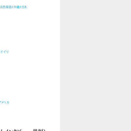
#自然環境
#沖縄
#日本
#ドイツ
アメリカ