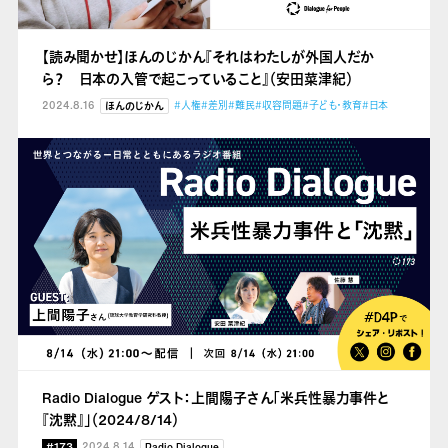
【読み聞かせ】ほんのじかん『それはわたしが外国人だか
ら？ 日本の入管で起こっていること』（安田菜津紀）
2024.8.16
#人権
#差別
#難民
#収容問題
#子ども・教育
#日本
ほんのじかん
Radio Dialogue ゲスト：上間陽子さん「米兵性暴力事件と
『沈黙』」（2024/8/14）
#173
2024.8.14
Radio Dialogue