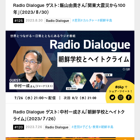
Radio Dialogue ゲスト：飯山由貴さん「関東大震災から100
年」（2023/８/30）
#125
2023.8.30
#差別
#カルチャー
#朝鮮半島
Radio Dialogue
Radio Dialogue ゲスト：中村一成さん「朝鮮学校とヘイトク
ライム」（2023/７/26）
#120
2023.7.26
#差別
#子ども・教育
#朝鮮半島
Radio Dialogue