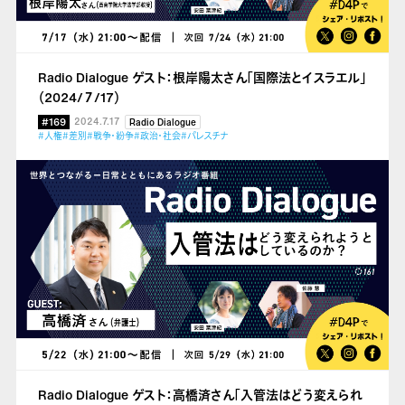
Radio Dialogue ゲスト：根岸陽太さん「国際法とイスラエル」
（2024/７/17）
#169
2024.7.17
Radio Dialogue
#人権
#差別
#戦争・紛争
#政治・社会
#パレスチナ
Radio Dialogue ゲスト：高橋済さん「入管法はどう変えられ