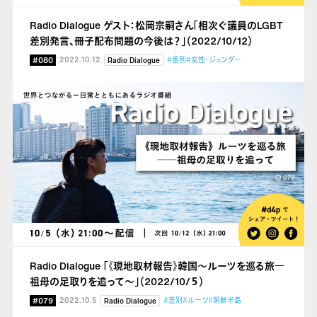
Radio Dialogue ゲスト：松岡宗嗣さん「相次ぐ議員のLGBT
差別発言、冊子配布問題の今後は？」（2022/10/12）
#080
2022.10.12
#差別
#女性・ジェンダー
Radio Dialogue
Radio Dialogue 「《現地取材報告》韓国～ルーツを巡る旅
―
祖母の足取りを追って～」（2022/10/５）
#079
2022.10.5
#差別
#ルーツ
#朝鮮半島
Radio Dialogue