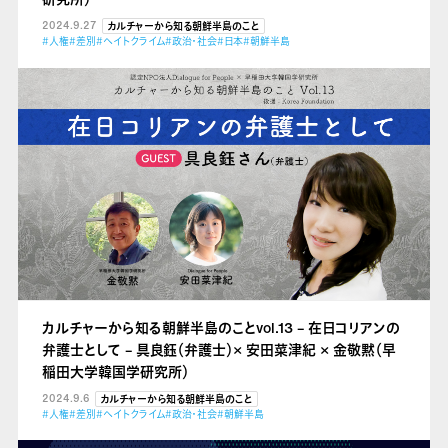
2024.9.27
カルチャーから知る朝鮮半島のこと
#人権
#差別
#ヘイトクライム
#政治・社会
#日本
#朝鮮半島
カルチャーから知る朝鮮半島のことvol.13 – 在日コリアンの
弁護士として – 具良鈺（弁護士）× 安田菜津紀 × 金敬黙（早
稲田大学韓国学研究所）
2024.9.6
カルチャーから知る朝鮮半島のこと
#人権
#差別
#ヘイトクライム
#政治・社会
#朝鮮半島