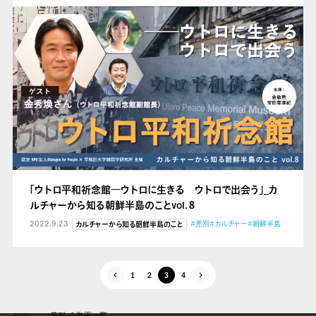
「ウトロ平和祈念館
―ウトロに生きる ウトロで出会う」_カ
ルチャーから知る朝鮮半島のことvol.８
2022.9.23
#差別
#カルチャー
#朝鮮半島
カルチャーから知る朝鮮半島のこと
1
2
3
4
TOP
“差別”の動画一覧