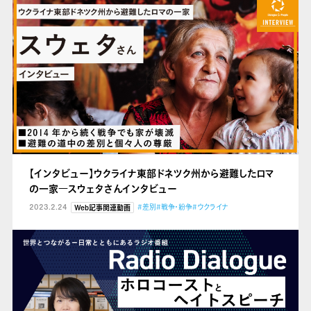
【インタビュー】ウクライナ東部ドネツク州から避難したロマ
の一家
―スウェタさんインタビュー
2023.2.24
#差別
#戦争・紛争
#ウクライナ
Web記事関連動画