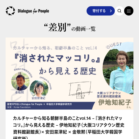
寄付する
“差別”
の動画一覧
カルチャーから知る朝鮮半島のことvol.14 – 『消されたマッ
コリ。』から見える歴史 – 伊地知紀子（大阪コリアタウン歴史
資料館副館長）× 安田菜津紀 × 金敬黙（早稲田大学韓国学
研究所）