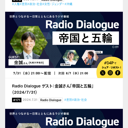
#人権
#差別
#政治・社会
#女性・ジェンダー
#沖縄
Radio Dialogue ゲスト：金誠さん「帝国と五輪」
（2024/7/31）
#171
2024.7.31
#差別
#政治・社会
Radio Dialogue