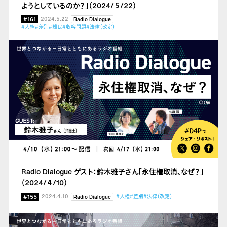
ようとしているのか？」（2024/５/22）
#161
2024.5.22
Radio Dialogue
#人権
#差別
#難民
#収容問題
#法律（改定）
Radio Dialogue ゲスト：鈴木雅子さん「永住権取消、なぜ？」
（2024/４/10）
#155
2024.4.10
#人権
#差別
#法律（改定）
Radio Dialogue