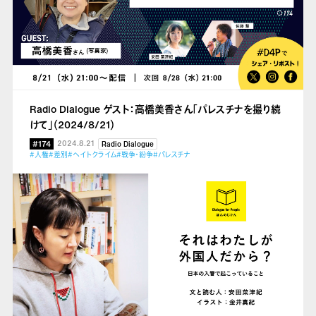
Radio Dialogue ゲスト：高橋美香さん「パレスチナを撮り続
けて」（2024/8/21）
#174
2024.8.21
Radio Dialogue
#人権
#差別
#ヘイトクライム
#戦争・紛争
#パレスチナ