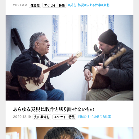
2021.3.3
#災害・防災
#伝える仕事
#東北
佐藤慧
エッセイ
特集
あらゆる表現は政治と切り離せないもの
2020.12.19
#政治・社会
#伝える仕事
安田菜津紀
エッセイ
特集