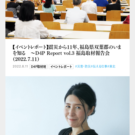
【イベントレポート】震災から11年、福島県双葉郡のいま
を知る ～D4P Report vol.3 福島取材報告会
（2022.７.11）
2022.8.11
#災害・防災
#伝える仕事
#東北
D4P取材班
イベントレポート