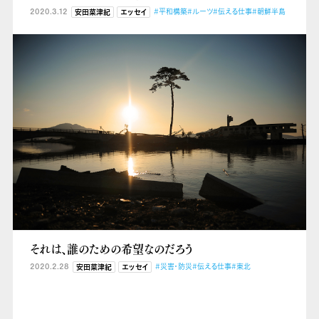
2020.3.12
#平和構築
#ルーツ
#伝える仕事
#朝鮮半島
安田菜津紀
エッセイ
それは、誰のための希望なのだろう
2020.2.28
#災害・防災
#伝える仕事
#東北
安田菜津紀
エッセイ