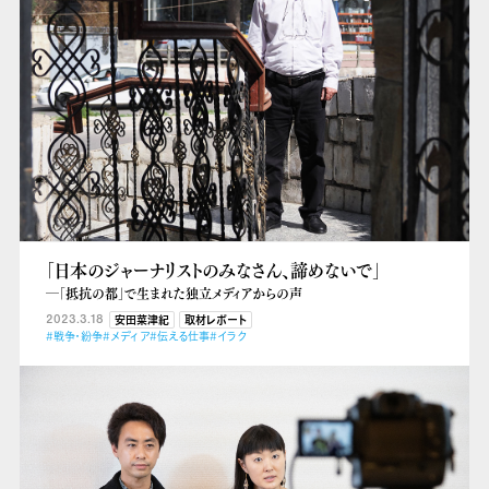
「日本のジャーナリストのみなさん、諦めないで」
―「抵抗の都」で生まれた独立メディアからの声
2023.3.18
安田菜津紀
取材レポート
#戦争・紛争
#メディア
#伝える仕事
#イラク