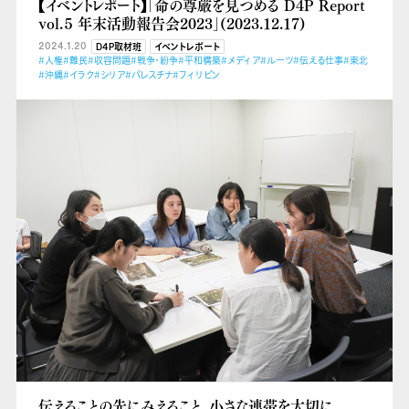
【イベントレポート】「命の尊厳を見つめる D4P Report
vol.５ 年末活動報告会2023」(2023.12.17)
2024.1.20
D4P取材班
イベントレポート
#人権
#難民
#収容問題
#戦争・紛争
#平和構築
#メディア
#ルーツ
#伝える仕事
#東北
#沖縄
#イラク
#シリア
#パレスチナ
#フィリピン
伝えることの先にみえること、小さな連帯を大切に