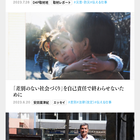
2023.7.28
#災害・防災
#伝える仕事
D4P取材班
取材レポート
「差別のない社会づくり」を自己責任で終わらせないた
めに
2023.6.20
#差別
#法律（改定）
#伝える仕事
安田菜津紀
エッセイ