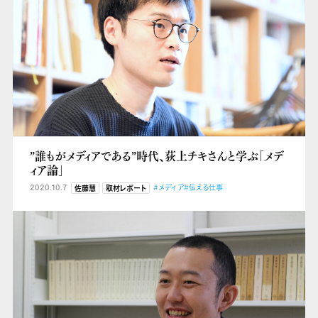
”誰もがメディアである”時代、荻上チキさんと学ぶ「メデ
ィア論」
2020.10.7
#メディア
#伝える仕事
佐藤慧
取材レポート