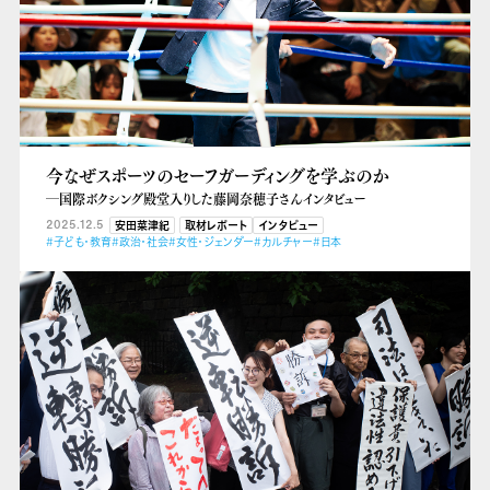
今なぜスポーツのセーフガーディングを学ぶのか
―国際ボクシング殿堂入りした藤岡奈穂子さんインタビュー
2025.12.5
安田菜津紀
取材レポート
インタビュー
#子ども・教育
#政治・社会
#女性・ジェンダー
#カルチャー
#日本