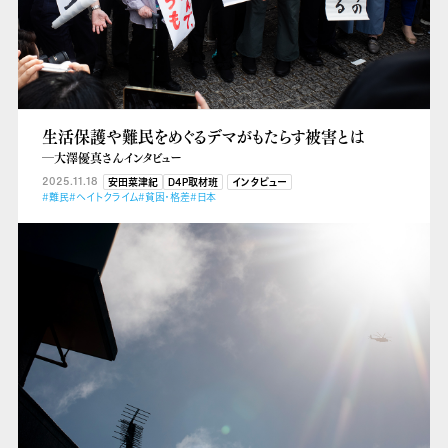
生活保護や難民をめぐるデマがもたらす被害とは
―大澤優真さんインタビュー
2025.11.18
安田菜津紀
D4P取材班
インタビュー
#難民
#ヘイトクライム
#貧困・格差
#日本