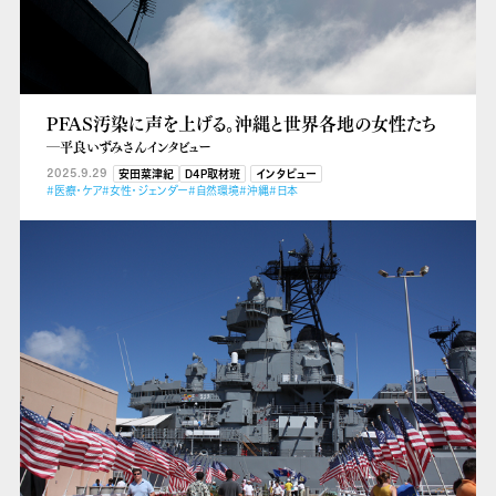
PFAS汚染に声を上げる。沖縄と世界各地の女性たち
―平良いずみさんインタビュー
2025.9.29
安田菜津紀
D4P取材班
インタビュー
#医療・ケア
#女性・ジェンダー
#自然環境
#沖縄
#日本