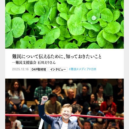
難民について伝えるために、知っておきたいこと
―難民支援協会 石川えりさん
2025.12.16
#難民
#メディア
#日本
D4P取材班
インタビュー