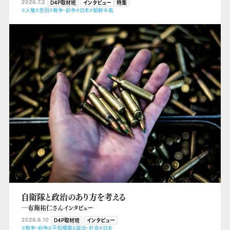
2026.7.3
D4P取材班
インタビュー
特集
#人権
#差別
#戦争・紛争
#日本
#朝鮮半島
自衛隊と政治のあり方を考える
―布施祐仁さんインタビュー
2026.6.10
D4P取材班
インタビュー
#戦争・紛争
#平和構築
#政治・社会
#日本