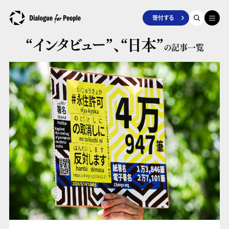
寄付する
“インタビュー”、
“日本”
の記事一覧