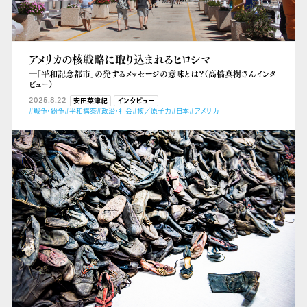
アメリカの核戦略に取り込まれるヒロシマ
―「平和記念都市」の発するメッセージの意味とは？（高橋真樹さんインタ
ビュー）
2025.8.22
安田菜津紀
インタビュー
#戦争・紛争
#平和構築
#政治・社会
#核／原子力
#日本
#アメリカ