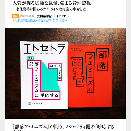
入管が握る広範な裁量、強まる管理監視
―永住資格に関わるガイドライン改定案の中身とは
2026.8.6
安田菜津紀
インタビュー
#人権
#差別
#政治・社会
#法律（改定）
#日本
『部落フェミニズム』が問う、マジョリティ側の「呼応する