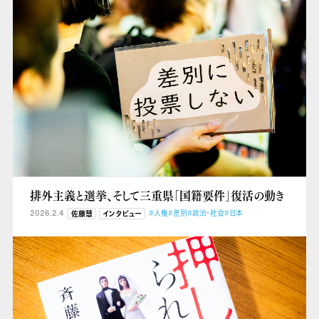
排外主義と選挙、そして三重県「国籍要件」復活の動き
2026.2.4
#人権
#差別
#政治・社会
#日本
佐藤慧
インタビュー