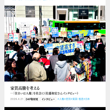
家賃高騰を考える
―「住まいは人権」を社会に（佐藤和宏さんインタビュー）
2026.4.21
#人権
#差別
#貧困・格差
#日本
D4P取材班
インタビュー