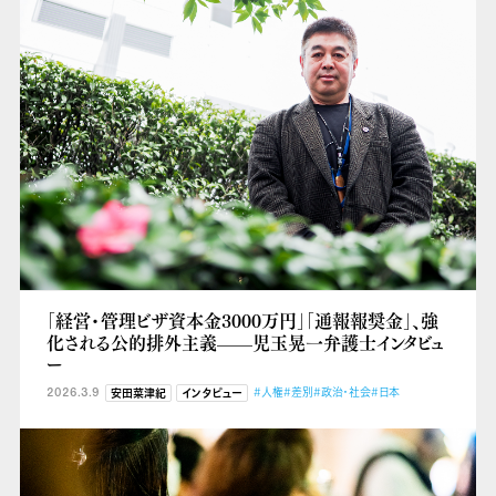
「経営・管理ビザ資本金3000万円」「通報報奨金」、強
化される公的排外主義——児玉晃一弁護士インタビュ
ー
2026.3.9
#人権
#差別
#政治・社会
#日本
安田菜津紀
インタビュー