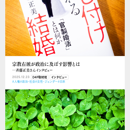
宗教右派が政治に及ぼす影響とは
―斉藤正美さんインタビュー
2025.12.23
D4P取材班
インタビュー
#人権
#政治・社会
#女性・ジェンダー
#日本