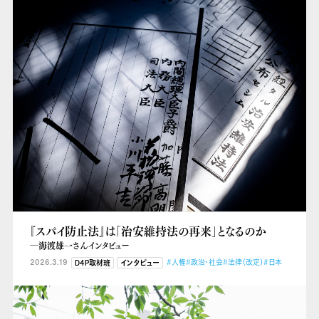
『スパイ防止法』は「治安維持法の再来」となるのか
―海渡雄一さんインタビュー
2026.3.19
#人権
#政治・社会
#法律（改定）
#日本
D4P取材班
インタビュー