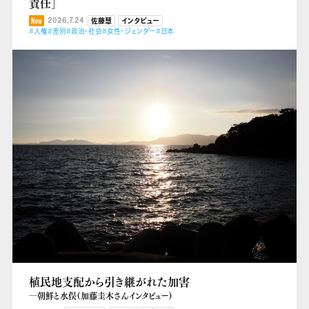
責任」
2026.7.24
佐藤慧
インタビュー
#人権
#差別
#政治・社会
#女性・ジェンダー
#日本
植民地支配から引き継がれた加害
―朝鮮と水俣（加藤圭木さんインタビュー）