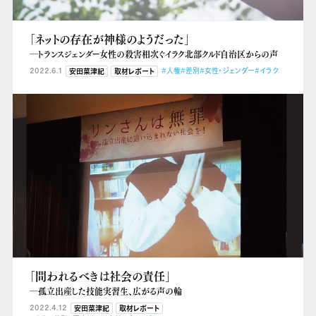
「ネットの存在が神様のようだった」
―トランスジェンダー女性の殺害相次ぐイラク北部クルド自治区からの声
2022.6.1
#人権
#差別
#女性・ジェンダー
#イラク
安田菜津紀
取材レポート
「問われるべきは社会の責任」
―孤立出産した技能実習生、広がる声の輪
2022.4.12
安田菜津紀
取材レポート