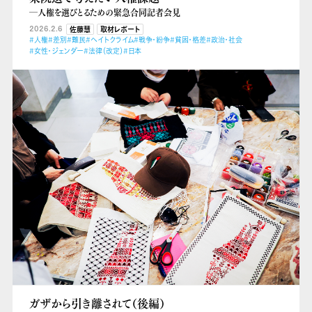
―人権を選びとるための緊急合同記者会見
2026.2.6
佐藤慧
取材レポート
#人権
#差別
#難民
#ヘイトクライム
#戦争・紛争
#貧困・格差
#政治・社会
#女性・ジェンダー
#法律（改定）
#日本
ガザから引き離されて（後編）