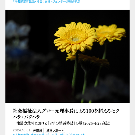
#平和構築
#政治・社会
#女性・ジェンダー
#朝鮮半島
社会福祉法人グロー元理事長による100を超えるセク
ハラ・パワハラ
―性暴力裁判における「３年の消滅時効」の壁（2025/4/23追記）
2024.10.31
佐藤慧
取材レポート