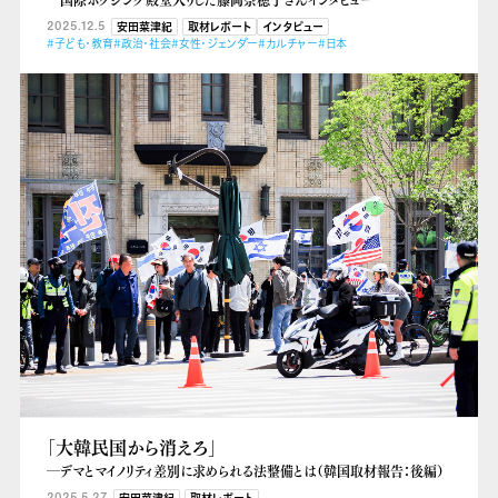
―国際ボクシング殿堂入りした藤岡奈穂子さんインタビュー
2025.12.5
安田菜津紀
取材レポート
インタビュー
#子ども・教育
#政治・社会
#女性・ジェンダー
#カルチャー
#日本
「大韓民国から消えろ」
―デマとマイノリティ差別に求められる法整備とは（韓国取材報告：後編）
2025.5.27