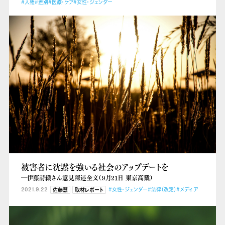
#人権
#差別
#医療・ケア
#女性・ジェンダー
被害者に沈黙を強いる社会のアップデートを
―伊藤詩織さん意見陳述全文（９月21日 東京高裁）
2021.9.22
#女性・ジェンダー
#法律（改定）
#メディア
佐藤慧
取材レポート