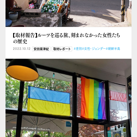
【取材報告】ルーツを巡る旅、刻まれなかった女性たち
の歴史
2022.10.12
#差別
#女性・ジェンダー
#朝鮮半島
安田菜津紀
取材レポート