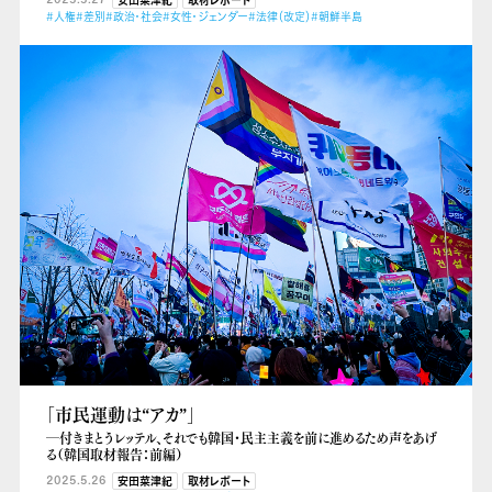
安田菜津紀
取材レポート
#人権
#差別
#政治・社会
#女性・ジェンダー
#法律（改定）
#朝鮮半島
「市民運動は“アカ”」
―付きまとうレッテル、それでも韓国・民主主義を前に進めるため声をあげ
る（韓国取材報告：前編）
2025.5.26
安田菜津紀
取材レポート