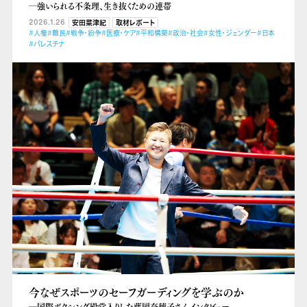
―強いられる不条理、生き抜くための連帯
2026.1.26
安田菜津紀
取材レポート
#人権
#難民
#戦争・紛争
#医療・ケア
#平和構築
#政治・社会
#女性・ジェンダー
#日本
#パレスチナ
今なぜスポーツのセーフガーディングを学ぶのか