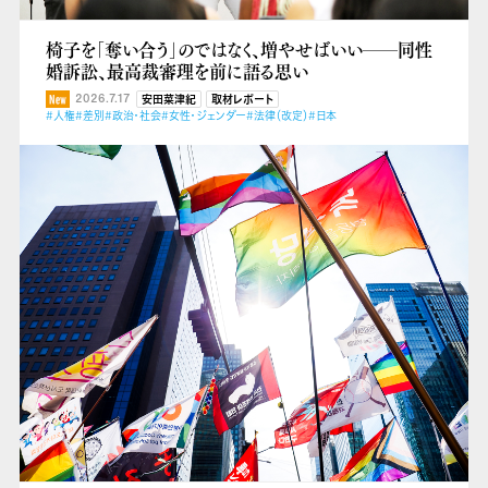
椅子を「奪い合う」のではなく、増やせばいい──同性
婚訴訟、最高裁審理を前に語る思い
2026.7.17
安田菜津紀
取材レポート
#人権
#差別
#政治・社会
#女性・ジェンダー
#法律（改定）
#日本