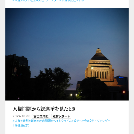
#人権
#政治・社会
#女性・ジェンダー
#法律（改定）
#日本
人権問題から総選挙を見たとき
2024.10.30
安田菜津紀
取材レポート
#人権
#差別
#難民
#収容問題
#ヘイトクライム
#政治・社会
#女性・ジェンダー
#法律（改定）