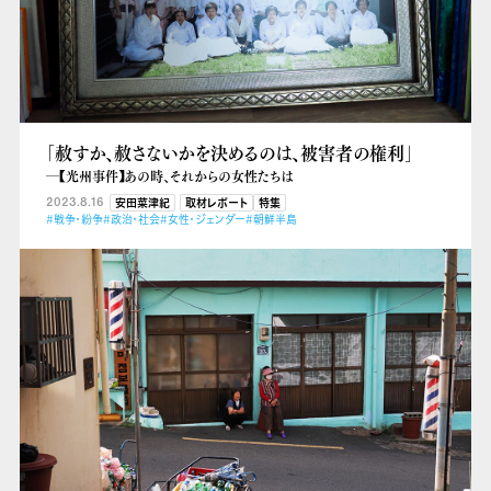
「赦すか、赦さないかを決めるのは、被害者の権利」
―【光州事件】あの時、それからの女性たちは
2023.8.16
安田菜津紀
取材レポート
特集
#戦争・紛争
#政治・社会
#女性・ジェンダー
#朝鮮半島