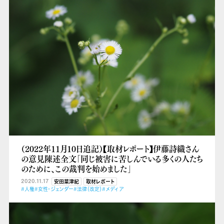
（2022年11月10日追記）【取材レポート】伊藤詩織さん
の意見陳述全文「同じ被害に苦しんでいる多くの人たち
のために、この裁判を始めました」
2020.11.17
安田菜津紀
取材レポート
#人権
#女性・ジェンダー
#法律（改定）
#メディア