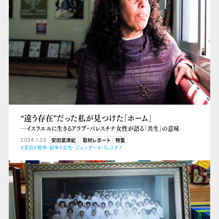
“違う存在”だった私が見つけた「ホーム」
―イスラエルに生きるアラブ・パレスチナ女性が語る「共生」の意味
2024.1.23
安田菜津紀
取材レポート
特集
#差別
#戦争・紛争
#女性・ジェンダー
#パレスチナ