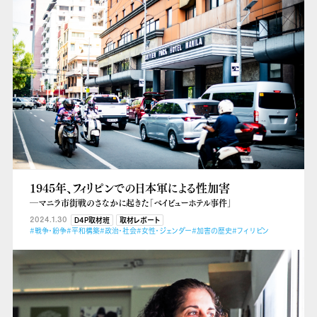
1945年、フィリピンでの日本軍による性加害
―マニラ市街戦のさなかに起きた「ベイビューホテル事件」
2024.1.30
D4P取材班
取材レポート
#戦争・紛争
#平和構築
#政治・社会
#女性・ジェンダー
#加害の歴史
#フィリピン