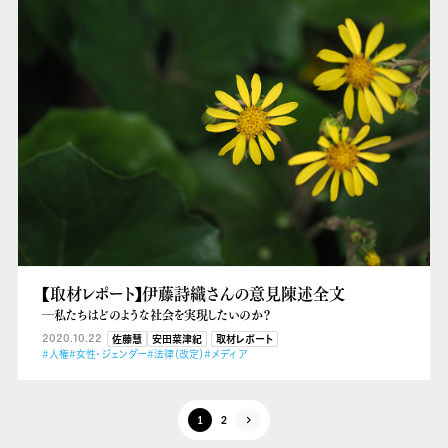
【取材レポート】伊藤詩織さんの意見陳述全文
―私たちはどのような社会を実現したいのか？
2020.10.22
佐藤慧
安田菜津紀
取材レポート
#人権
#女性・ジェンダー
#法律（改定）
#メディア
1
2