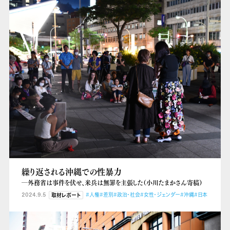
繰り返される沖縄での性暴力
―外務省は事件を伏せ、米兵は無罪を主張した（小川たまかさん寄稿）
2024.9.5
#人権
#差別
#政治・社会
#女性・ジェンダー
#沖縄
#日本
取材レポート