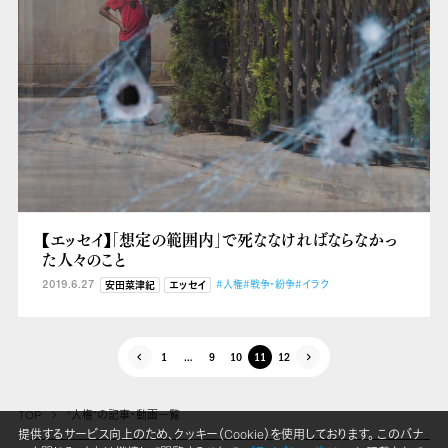
【エッセイ】「想定の範囲内」で死ななければならなかっ
た人々のこと
2019.6.27
#人権
#戦争・紛争
#イラク
安田菜津紀
エッセイ
1
…
9
10
11
12
TOP
“人権”の記事・動画一覧
提供するサービス向上のため、クッキー（Cookie）を使用しております。 このバナ