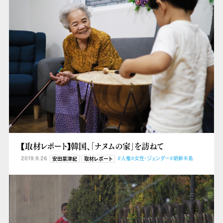
【取材レポート】韓国、「ナヌムの家」を訪ねて
2019.9.26
#人権
#女性・ジェンダー
#朝鮮半島
安田菜津紀
取材レポート