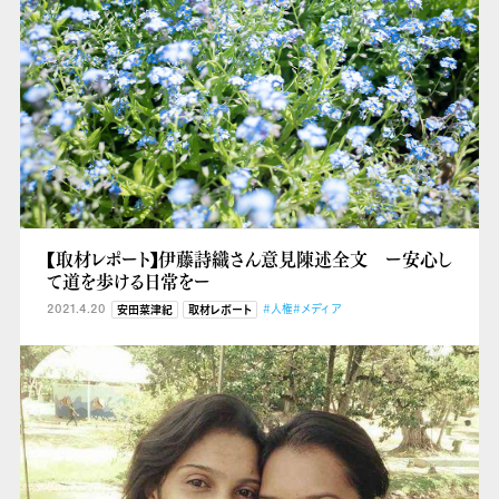
【取材レポート】伊藤詩織さん意見陳述全文 ー安心し
て道を歩ける日常をー
2021.4.20
#人権
#メディア
安田菜津紀
取材レポート