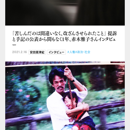
「苦しんだのは間違いなく、改ざんさせられたこと」 提訴
と手記の公表から間もなく1年、赤木雅子さんインタビュ
ー
2021.2.16
#人権
#政治・社会
安田菜津紀
インタビュー