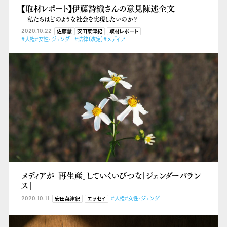
【取材レポート】伊藤詩織さんの意見陳述全文
―私たちはどのような社会を実現したいのか？
2020.10.22
佐藤慧
安田菜津紀
取材レポート
#人権
#女性・ジェンダー
#法律（改定）
#メディア
メディアが「再生産」していくいびつな「ジェンダーバラン
ス」
2020.10.11
#人権
#女性・ジェンダー
安田菜津紀
エッセイ