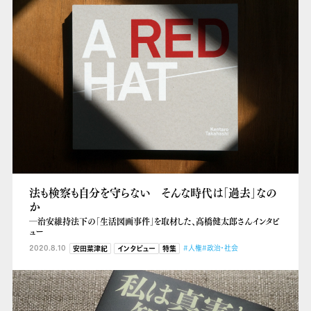
法も検察も自分を守らない そんな時代は「過去」なの
か
―治安維持法下の「生活図画事件」を取材した、髙橋健太郎さんインタビ
ュー
2020.8.10
#人権
#政治・社会
安田菜津紀
インタビュー
特集