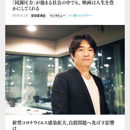
「同調圧力」が強まる社会の中でも、 映画は人生を豊
かにしてくれる
2020.5.20
#人権
#カルチャー
安田菜津紀
インタビュー
新型コロナウイルス感染拡大、自殺問題へ及ぼす影響
は