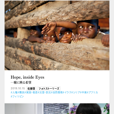
Hope, inside Eyes
―瞳に映る希望
2019.10.15
佐藤慧
フォトストーリーズ
#人権
#難民
#貧困・格差
#災害・防災
#自然環境
#イラク
#シリア
#中東
#アフリカ
#フィリピン