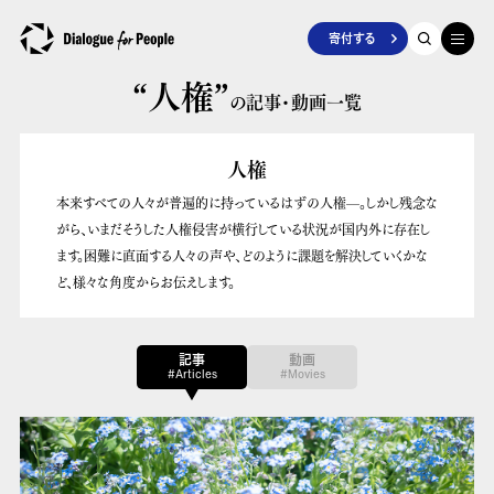
寄付する
“人権”
の記事・動画一覧
人権
本来すべての人々が普遍的に持っているはずの人権––。しかし残念な
がら、いまだそうした人権侵害が横行している状況が国内外に存在し
ます。困難に直面する人々の声や、どのように課題を解決していくかな
ど、様々な角度からお伝えします。
記事
動画
#Articles
#Movies