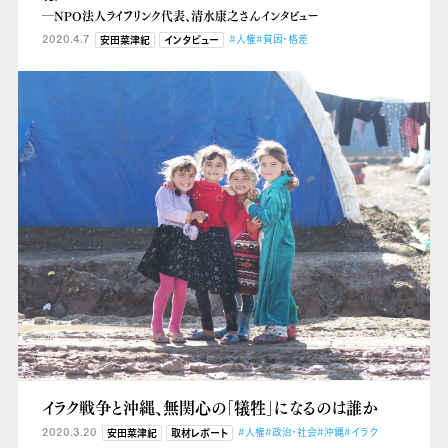
―NPO法人ライフリンク代表、清水康之さんインタビュー
2020.4.7
#人権
#貧困・格差
安田菜津紀
インタビュー
イラク戦争と沖縄、無関心の「犠牲」になるのは誰か
2020.3.20
#人権
#政治・社会
#沖縄
#イラク
安田菜津紀
取材レポート