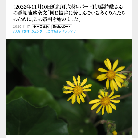
（2022年11月10日追記）【取材レポート】伊藤詩織さん
の意見陳述全文「同じ被害に苦しんでいる多くの人たち
のために、この裁判を始めました」
2020.11.17
安田菜津紀
取材レポート
#人権
#女性・ジェンダー
#法律（改定）
#メディア