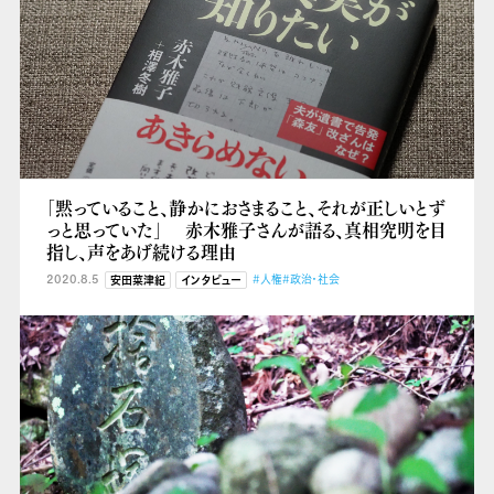
「黙っていること、静かにおさまること、それが正しいとず
っと思っていた」 赤木雅子さんが語る、真相究明を目
指し、声をあげ続ける理由
2020.8.5
#人権
#政治・社会
安田菜津紀
インタビュー