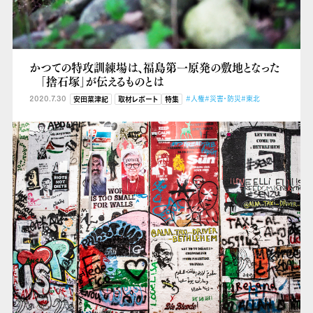
かつての特攻訓練場は、福島第一原発の敷地となった
「捨石塚」が伝えるものとは
2020.7.30
#人権
#災害・防災
#東北
安田菜津紀
取材レポート
特集