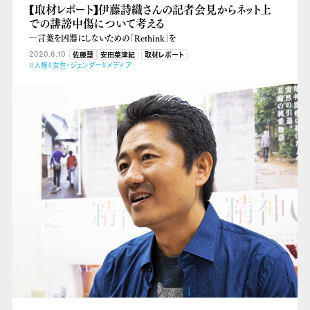
【取材レポート】伊藤詩織さんの記者会見からネット上
での誹謗中傷について考える
―言葉を凶器にしないための「Rethink」を
2020.6.10
佐藤慧
安田菜津紀
取材レポート
#人権
#女性・ジェンダー
#メディア