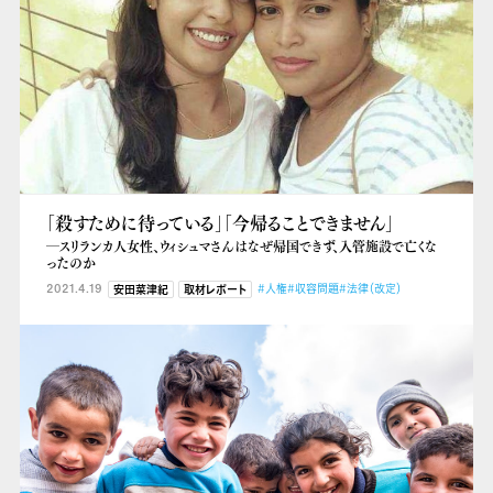
「殺すために待っている」「今帰ることできません」
―スリランカ人女性、ウィシュマさんはなぜ帰国できず、入管施設で亡くな
ったのか
2021.4.19
#人権
#収容問題
#法律（改定）
安田菜津紀
取材レポート