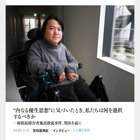
“内なる優生思想”に気づいたとき、私たちは何を選択
するべきか
―相模原障害者施設殺傷事件、判決を前に
2020.3.12
#人権
#差別
安田菜津紀
インタビュー