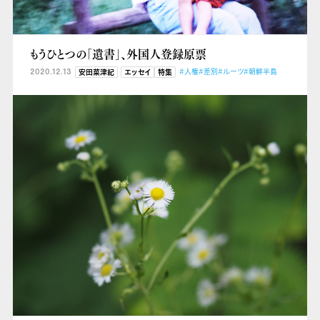
もうひとつの「遺書」、外国人登録原票
2020.12.13
#人権
#差別
#ルーツ
#朝鮮半島
安田菜津紀
エッセイ
特集