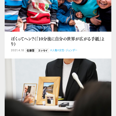
ぼくってヘン？（『10分後に自分の世界が広がる手紙』よ
り）
2021.4.18
#人権
#女性・ジェンダー
佐藤慧
エッセイ