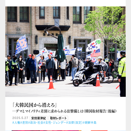
「大韓民国から消えろ」
―デマとマイノリティ差別に求められる法整備とは（韓国取材報告：後編）
2025.5.27
安田菜津紀
取材レポート
#人権
#差別
#政治・社会
#女性・ジェンダー
#法律（改定）
#朝鮮半島