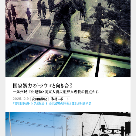
国家暴力のトラウマと向き合う
―光州民主化運動と関東大震災朝鮮人虐殺の視点から
2025.12.9
安田菜津紀
取材レポート
#差別
#医療・ケア
#政治・社会
#加害の歴史
#日本
#朝鮮半島