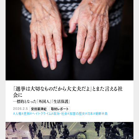
「選挙は大切なものだから大丈夫だよ」とまた言える社
会に
―標的となった「外国人」「生活保護」
2026.2.5
安田菜津紀
取材レポート
#人権
#差別
#ヘイトクライム
#政治・社会
#加害の歴史
#日本
#朝鮮半島