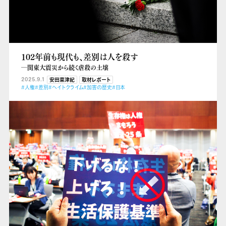
102年前も現代も、差別は人を殺す
―関東大震災から続く虐殺の土壌
2025.9.1
安田菜津紀
取材レポート
#人権
#差別
#ヘイトクライム
#加害の歴史
#日本