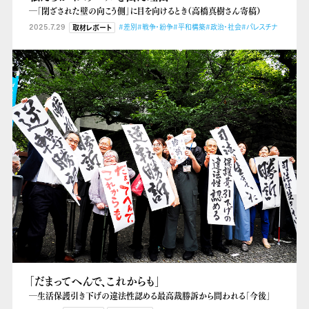
―「閉ざされた壁の向こう側」に目を向けるとき（高橋真樹さん寄稿）
2025.7.29
#差別
#戦争・紛争
#平和構築
#政治・社会
#パレスチナ
取材レポート
「だまってへんで、これからも」
―生活保護引き下げの違法性認める最高裁勝訴から問われる「今後」