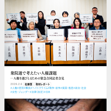
衆院選で考えたい人権課題
―人権を選びとるための緊急合同記者会見
2026.2.6
佐藤慧
取材レポート
#人権
#差別
#難民
#ヘイトクライム
#戦争・紛争
#貧困・格差
#政治・社会
#女性・ジェンダー
#法律（改定）
#日本