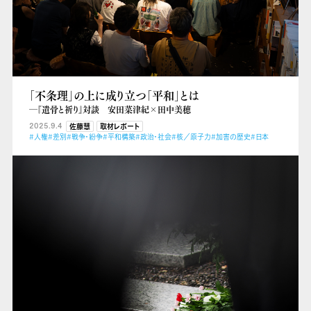
「不条理」の上に成り立つ「平和」とは
―『遺骨と祈り』対談 安田菜津紀×田中美穂
2025.9.4
佐藤慧
取材レポート
#人権
#差別
#戦争・紛争
#平和構築
#政治・社会
#核／原子力
#加害の歴史
#日本