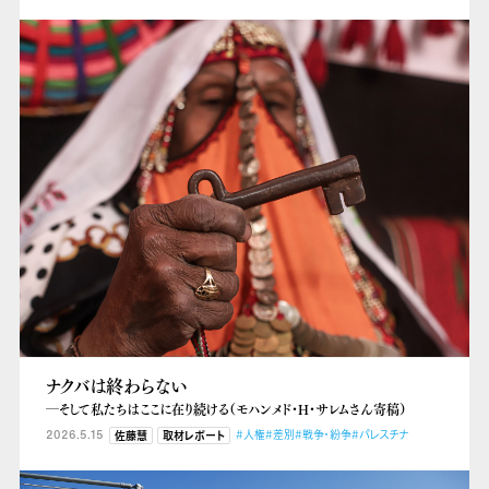
ナクバは終わらない
―そして私たちはここに在り続ける（モハンメド・H・サレムさん寄稿）
2026.5.15
#人権
#差別
#戦争・紛争
#パレスチナ
佐藤慧
取材レポート