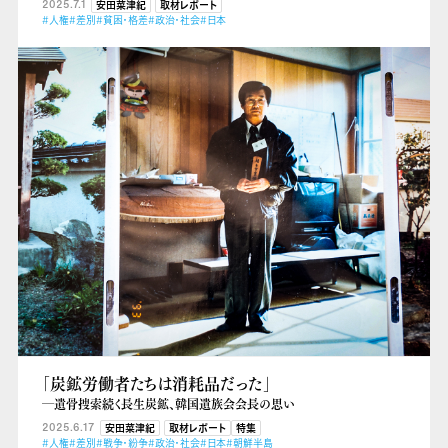
2025.7.1
安田菜津紀
取材レポート
#人権
#差別
#貧困・格差
#政治・社会
#日本
「炭鉱労働者たちは消耗品だった」
―遺骨捜索続く長生炭鉱、韓国遺族会会長の思い
2025.6.17
安田菜津紀
取材レポート
特集
#人権
#差別
#戦争・紛争
#政治・社会
#日本
#朝鮮半島