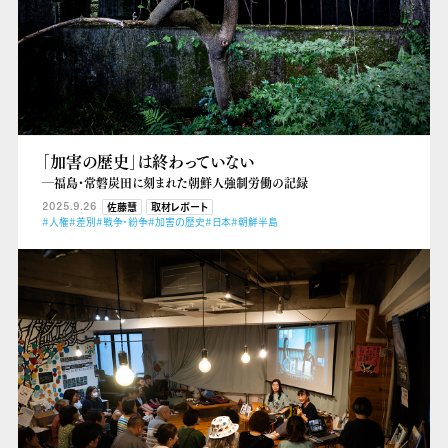
「加害の歴史」は終わっていない
―福島・常磐炭田に刻まれた朝鮮人強制労働の記録
2025.9.26
佐藤慧
取材レポート
#人権
#差別
#戦争・紛争
#加害の歴史
#日本
#朝鮮半島