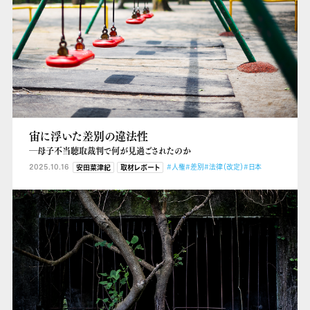
宙に浮いた差別の違法性
―母子不当聴取裁判で何が見過ごされたのか
2025.10.16
#人権
#差別
#法律（改定）
#日本
安田菜津紀
取材レポート