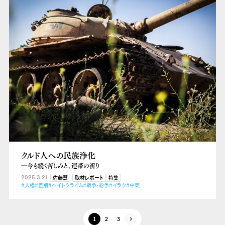
クルド人への民族浄化
―今も続く苦しみと、連帯の祈り
2025.3.21
佐藤慧
取材レポート
特集
#人権
#差別
#ヘイトクライム
#戦争・紛争
#イラク
#中東
1
2
3