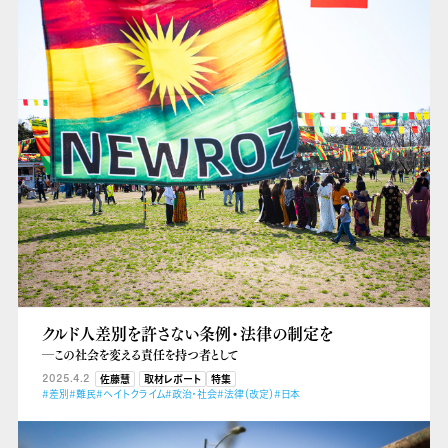
クルド人差別を許さない条例・法律の制定を
―この社会を変える責任を持つ者として
2025.4.2
佐藤慧
取材レポート
特集
#差別
#難民
#ヘイトクライム
#政治・社会
#法律（改定）
#日本