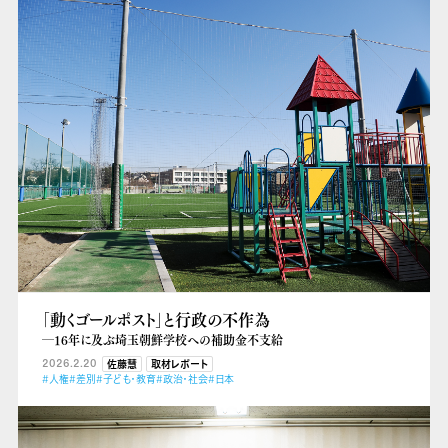
「動くゴールポスト」と行政の不作為
―16年に及ぶ埼玉朝鮮学校への補助金不支給
2026.2.20
佐藤慧
取材レポート
#人権
#差別
#子ども・教育
#政治・社会
#日本