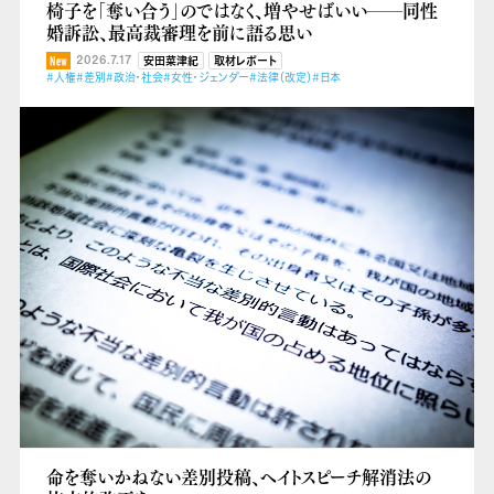
椅子を「奪い合う」のではなく、増やせばいい──同性
婚訴訟、最高裁審理を前に語る思い
2026.7.17
安田菜津紀
取材レポート
#人権
#差別
#政治・社会
#女性・ジェンダー
#法律（改定）
#日本
命を奪いかねない差別投稿、ヘイトスピーチ解消法の