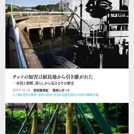
チッソの加害は植民地から引き継がれた
―水俣と朝鮮、暮らしから見えるその歴史
2025.10.24
安田菜津紀
取材レポート
#人権
#差別
#戦争・紛争
#政治・社会
#加害の歴史
#日本
#朝鮮半島