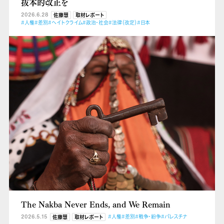
抜本的改正を
2026.6.28
佐藤慧
取材レポート
#人権
#差別
#ヘイトクライム
#政治・社会
#法律（改定）
#日本
The Nakba Never Ends, and We Remain
2026.5.15
#人権
#差別
#戦争・紛争
#パレスチナ
佐藤慧
取材レポート