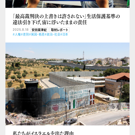
「最高裁判決の上書きは許されない」生活保護基準の
違法引き下げ、宙に浮いたままの責任
2025.8.18
安田菜津紀
取材レポート
#人権
#差別
#貧困・格差
#政治・社会
#日本
私たちがイスラエルを出た理由