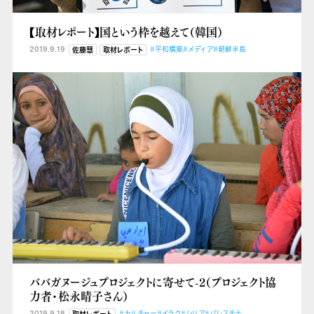
【取材レポート】国という枠を越えて（韓国）
2019.9.19
#平和構築
#メディア
#朝鮮半島
佐藤慧
取材レポート
ババガヌージュプロジェクトに寄せて-2（プロジェクト協
力者・松永晴子さん）
2019.9.18
#カルチャー
#イラク
#シリア
#パレスチナ