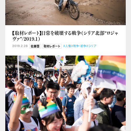
【取材レポート】日常を破壊する戦争（シリア北部“ロジャ
ヴァ”/2019.１）
2019.2.28
#人権
#戦争・紛争
#シリア
佐藤慧
取材レポート