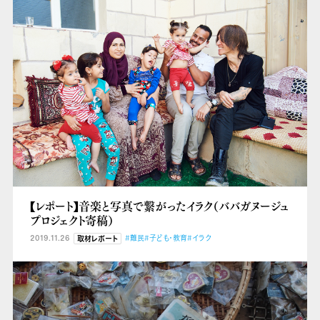
【レポート】音楽と写真で繋がったイラク（ババガヌージュ
プロジェクト寄稿）
2019.11.26
#難民
#子ども・教育
#イラク
取材レポート