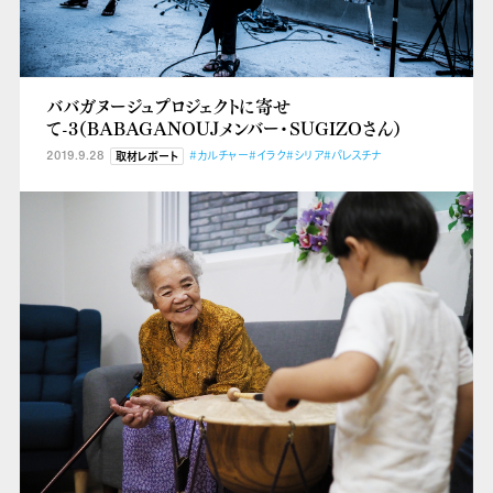
ババガヌージュプロジェクトに寄せ
て-3（BABAGANOUJメンバー・SUGIZOさん）
2019.9.28
#カルチャー
#イラク
#シリア
#パレスチナ
取材レポート