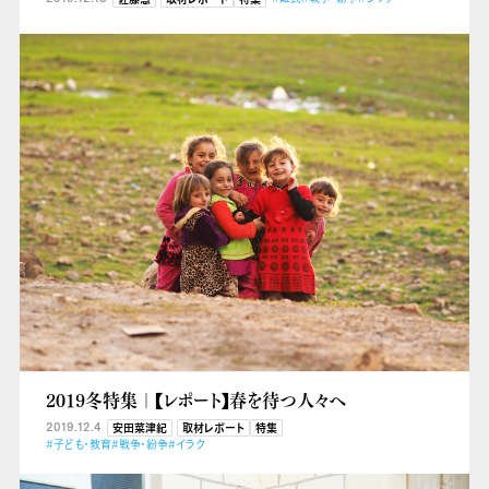
2019冬特集｜【レポート】春を待つ人々へ
2019.12.4
安田菜津紀
取材レポート
特集
#子ども・教育
#戦争・紛争
#イラク