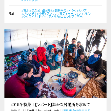
#伝える仕事
#東北
#福島
#沖縄
#日本
#朝鮮半島
#イラク
#シリア
#パレスチナ
#中東
#アフリカ
#東ティモール
#フィリピン
場所
#ウクライナ
#ドイツ
#アメリカ
#コロンビア
#南米
2019冬特集｜【レポート】温かな居場所を求めて
2019.12.13
#難民
#戦争・紛争
#シリア
佐藤慧
取材レポート
特集