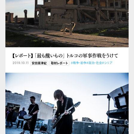
【レポート】 「最も醜いもの」 トルコの軍事作戦をうけて
2019.10.11
#戦争・紛争
#政治・社会
#シリア
安田菜津紀
取材レポート