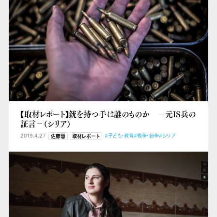
【取材レポート】銃を持つ手は誰のものか －元IS兵の
証言－（シリア）
2019.4.27
#子ども・教育
#戦争・紛争
#シリア
佐藤慧
取材レポート