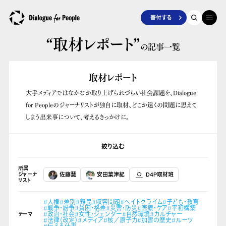
寄付する
“取材レポート”
の記事一覧
取材レポート
大手メディアではなかなか取り上げられづらい社会課題を、Dialogue
for Peopleのジャーナリストが独自に取材、どこか遠くの問題に思えて
しまう出来事について、考えるきっかけに。
絞り込む
所属
ジャーナ
佐藤慧
安田菜津紀
D4P取材班
リスト
#人権
#差別
#難民
#収容問題
#ヘイトクライム
#子ども・教育
#戦争・紛争
#貧困・格差
#災害・防災
#医療・ケア
#平和構築
#政治・社会
#女性・ジェンダー
#自然環境
#カルチャー
テーマ
#法律（改定）
#メディア
#核／原子力
#加害の歴史
#ルーツ