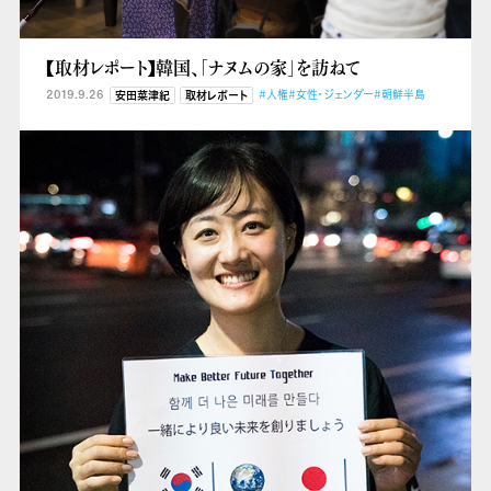
【取材レポート】韓国、「ナヌムの家」を訪ねて
2019.9.26
#人権
#女性・ジェンダー
#朝鮮半島
安田菜津紀
取材レポート