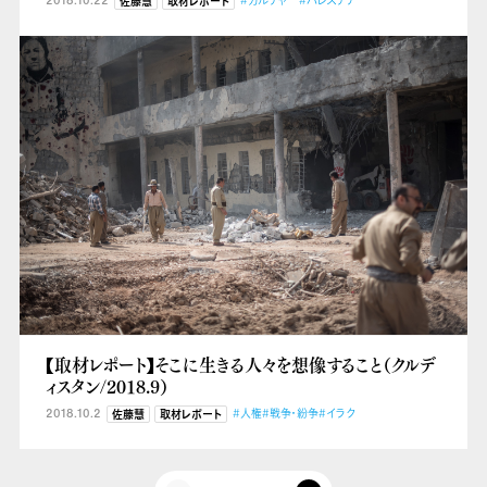
2018.10.22
#カルチャー
#パレスチナ
佐藤慧
取材レポート
【取材レポート】そこに生きる人々を想像すること（クルデ
ィスタン/2018.9）
2018.10.2
#人権
#戦争・紛争
#イラク
佐藤慧
取材レポート