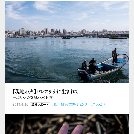
【現地の声】パレスチナに生まれて
―ふたつの支配という日常
2019.6.20
#戦争・紛争
#女性・ジェンダー
#パレスチナ
取材レポート