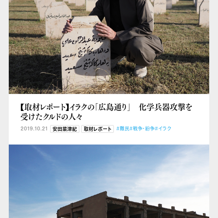
【取材レポート】イラクの「広島通り」 化学兵器攻撃を
受けたクルドの人々
2019.10.21
#難民
#戦争・紛争
#イラク
安田菜津紀
取材レポート