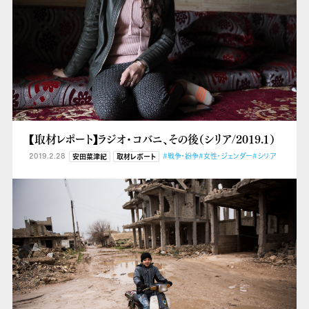
【取材レポート】ラジオ・コバニ、その後（シリア/2019.１）
2019.2.28
#戦争・紛争
#女性・ジェンダー
#シリア
安田菜津紀
取材レポート