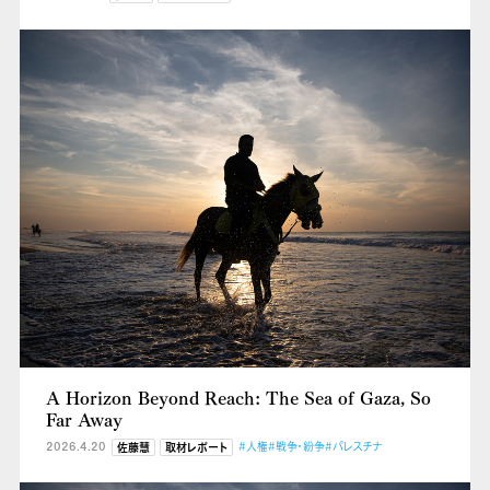
A Horizon Beyond Reach: The Sea of Gaza, So
Far Away
2026.4.20
#人権
#戦争・紛争
#パレスチナ
佐藤慧
取材レポート