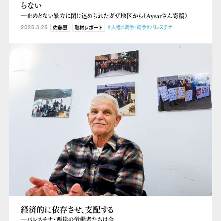
らない
―止めどない暴力に閉じ込められたガザ地区から（Aysarさん寄稿）
2025.3.25
#人権
#戦争・紛争
#パレスチナ
佐藤慧
取材レポート
経済的に依存させ、支配する
―パレスチナ・西岸の労働者たちは今