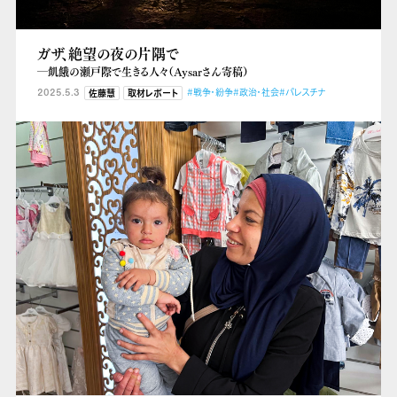
ガザ、絶望の夜の片隅で
―飢餓の瀬戸際で生きる人々（Aysarさん寄稿）
2025.5.3
#戦争・紛争
#政治・社会
#パレスチナ
佐藤慧
取材レポート