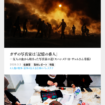
ガザの写真家は「記憶の番人」
―友人の血から始まった写真家の道（モハンメド・H・サレムさん寄稿）
2026.3.3
佐藤慧
取材レポート
特集
#人権
#戦争・紛争
#伝える仕事
#パレスチナ