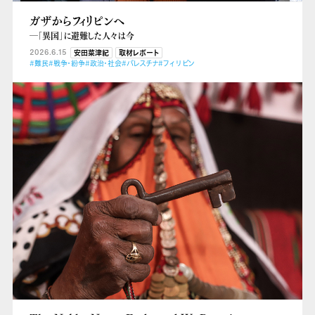
ガザからフィリピンへ
―「異国」に避難した人々は今
2026.6.15
安田菜津紀
取材レポート
#難民
#戦争・紛争
#政治・社会
#パレスチナ
#フィリピン