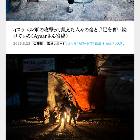
イスラエル軍の攻撃が、飢えた人々の命と手足を奪い続
けている（Aysarさん寄稿）
2025.5.22
#人権
#戦争・紛争
#政治・社会
#パレスチナ
佐藤慧
取材レポート