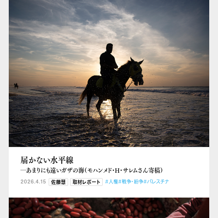
届かない水平線
―あまりにも遠いガザの海（モハンメド・H・サレムさん寄稿）
2026.4.15
#人権
#戦争・紛争
#パレスチナ
佐藤慧
取材レポート