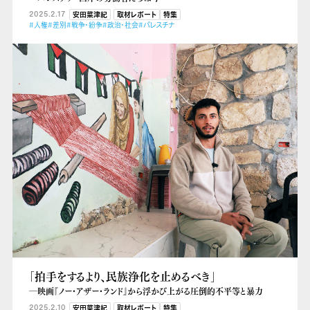
2025.2.17
安田菜津紀
取材レポート
特集
#人権
#差別
#戦争・紛争
#政治・社会
#パレスチナ
「拍手をするより、民族浄化を止めるべき」
―映画『ノー・アザー・ランド』から浮かび上がる圧倒的不平等と暴力
2025.2.10
安田菜津紀
取材レポート
特集