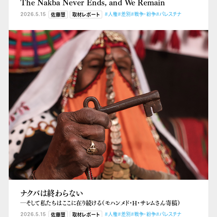
The Nakba Never Ends, and We Remain
2026.5.15
#人権
#差別
#戦争・紛争
#パレスチナ
佐藤慧
取材レポート
ナクバは終わらない
―そして私たちはここに在り続ける（モハンメド・H・サレムさん寄稿）
2026.5.15
#人権
#差別
#戦争・紛争
#パレスチナ
佐藤慧
取材レポート