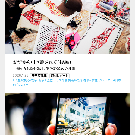
ガザから引き離されて（後編）
―強いられる不条理、生き抜くための連帯
2026.1.26
安田菜津紀
取材レポート
#人権
#難民
#戦争・紛争
#医療・ケア
#平和構築
#政治・社会
#女性・ジェンダー
#日本
#パレスチナ