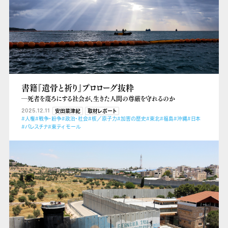
書籍『遺骨と祈り』プロローグ抜粋
―死者を蔑ろにする社会が、生きた人間の尊厳を守れるのか
2025.12.11
安田菜津紀
取材レポート
#人権
#戦争・紛争
#政治・社会
#核／原子力
#加害の歴史
#東北
#福島
#沖縄
#日本
#パレスチナ
#東ティモール