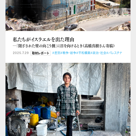
私たちがイスラエルを出た理由
―「閉ざされた壁の向こう側」に目を向けるとき（高橋真樹さん寄稿）
2025.7.29
#差別
#戦争・紛争
#平和構築
#政治・社会
#パレスチナ
取材レポート