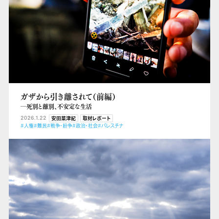
ガザから引き離されて（前編）
―死別と離別、不安定な生活
2026.1.22
安田菜津紀
取材レポート
#人権
#難民
#戦争・紛争
#政治・社会
#パレスチナ