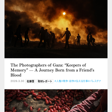
The Photographers of Gaza: “Keepers of
Memory” — A Journey Born from a Friend’s
Blood
2026.3.30
#人権
#戦争・紛争
#伝える仕事
#パレスチナ
佐藤慧
取材レポート