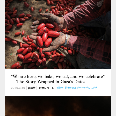
“We are here, we bake, we eat, and we celebrate”
— The Story Wrapped in Gaza’s Dates
2026.3.30
#戦争・紛争
#カルチャー
#パレスチナ
佐藤慧
取材レポート