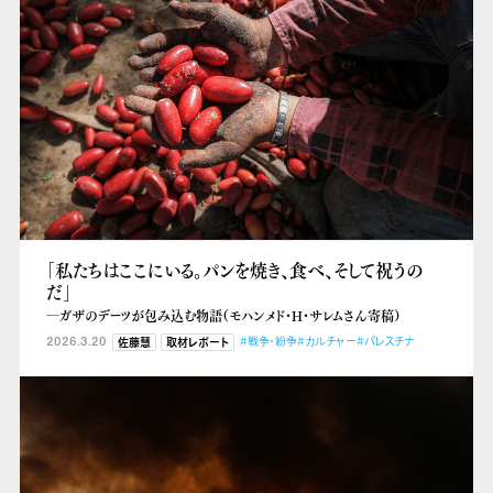
「私たちはここにいる。パンを焼き、食べ、そして祝うの
だ」
―ガザのデーツが包み込む物語（モハンメド・H・サレムさん寄稿）
2026.3.20
#戦争・紛争
#カルチャー
#パレスチナ
佐藤慧
取材レポート