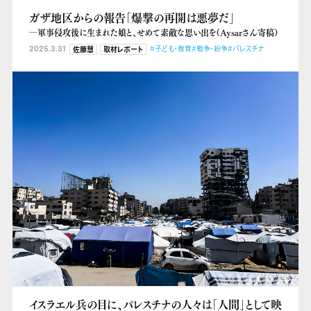
ガザ地区からの報告「爆撃の再開は悪夢だ」
―軍事侵攻後に生まれた娘と、せめて素敵な思い出を（Aysarさん寄稿）
2025.3.31
#子ども・教育
#戦争・紛争
#パレスチナ
佐藤慧
取材レポート
イスラエル兵の目に、パレスチナの人々は「人間」として映