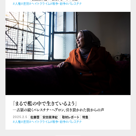
#人権
#差別
#ヘイトクライム
#戦争・紛争
#パレスチナ
「まるで檻の中で生きているよう」
―占領の続くパレスチナ・ヘブロン、引き裂かれた街からの声
2025.2.5
佐藤慧
安田菜津紀
取材レポート
特集
#人権
#差別
#ヘイトクライム
#戦争・紛争
#パレスチナ