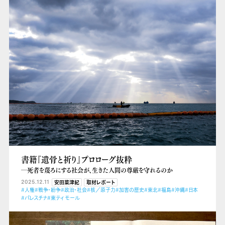
書籍『遺骨と祈り』プロローグ抜粋
―死者を蔑ろにする社会が、生きた人間の尊厳を守れるのか
2025.12.11
安田菜津紀
取材レポート
#人権
#戦争・紛争
#政治・社会
#核／原子力
#加害の歴史
#東北
#福島
#沖縄
#日本
#パレスチナ
#東ティモール