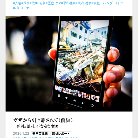
#人権
#難民
#戦争・紛争
#医療・ケア
#平和構築
#政治・社会
#女性・ジェンダー
#日本
#パレスチナ
ガザから引き離されて（前編）
―死別と離別、不安定な生活
2026.1.22
安田菜津紀
取材レポート