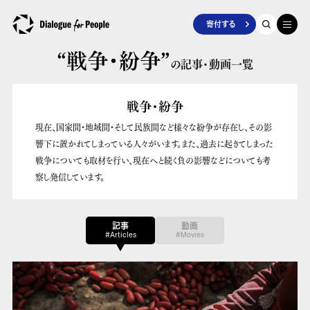
寄付する
“戦争・紛争”
の記事・動画一覧
戦争・紛争
現在、国家間・地域間・そして民族間など様々な紛争が存在し、その影
響下に置かれてしまっている人々がいます。また、過去に起きてしまった
戦争についても取材を行い、現在へと続く負の影響などについても考
察し発信しています。
記事
動画
#Articles
#Movies