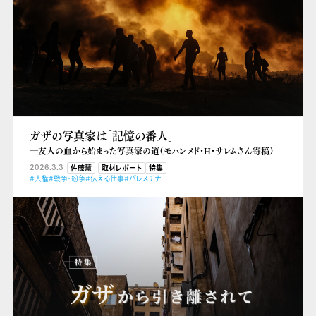
ガザの写真家は「記憶の番人」
―友人の血から始まった写真家の道（モハンメド・H・サレムさん寄稿）
2026.3.3
佐藤慧
取材レポート
特集
#人権
#戦争・紛争
#伝える仕事
#パレスチナ