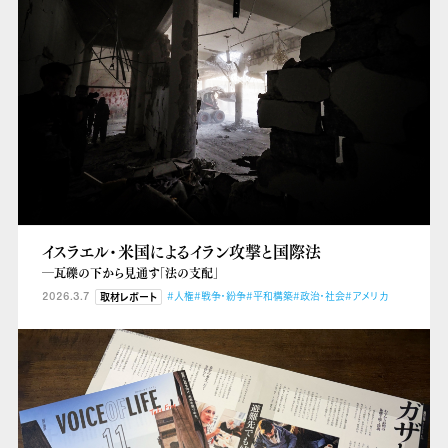
イスラエル・米国によるイラン攻撃と国際法
―瓦礫の下から見通す「法の支配」
2026.3.7
#人権
#戦争・紛争
#平和構築
#政治・社会
#アメリカ
取材レポート