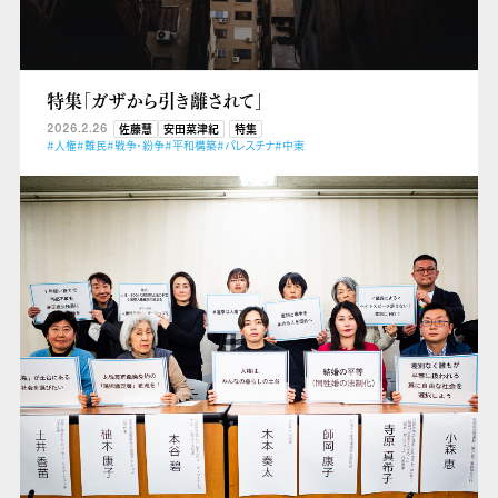
特集「ガザから引き離されて」
2026.2.26
佐藤慧
安田菜津紀
特集
#人権
#難民
#戦争・紛争
#平和構築
#パレスチナ
#中東