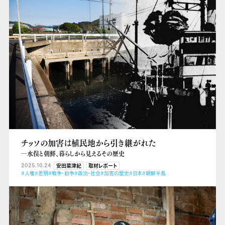
チッソの加害は植民地から引き継がれた
―水俣と朝鮮、暮らしから見えるその歴史
2025.10.24
安田菜津紀
取材レポート
#人権
#差別
#戦争・紛争
#政治・社会
#加害の歴史
#日本
#朝鮮半島