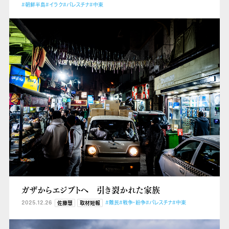
#朝鮮半島
#イラク
#パレスチナ
#中東
ガザからエジプトへ 引き裂かれた家族
2025.12.26
#難民
#戦争・紛争
#パレスチナ
#中東
佐藤慧
取材短報