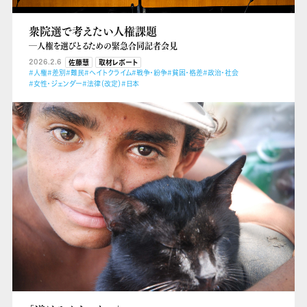
衆院選で考えたい人権課題
―人権を選びとるための緊急合同記者会見
2026.2.6
佐藤慧
取材レポート
#人権
#差別
#難民
#ヘイトクライム
#戦争・紛争
#貧困・格差
#政治・社会
#女性・ジェンダー
#法律（改定）
#日本