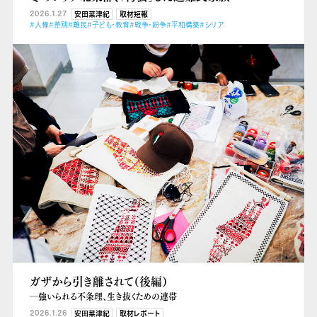
2026.1.27
安田菜津紀
取材短報
#人権
#差別
#難民
#子ども・教育
#戦争・紛争
#平和構築
#シリア
ガザから引き離されて（後編）
―強いられる不条理、生き抜くための連帯
2026.1.26
安田菜津紀
取材レポート