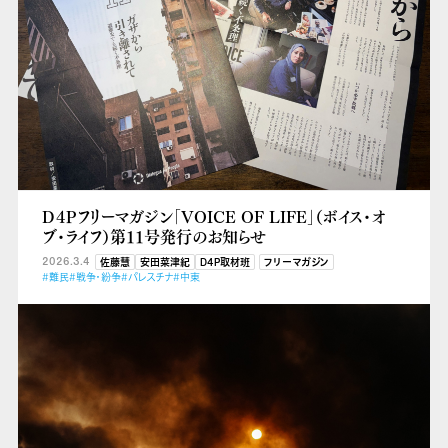
D４Pフリーマガジン「VOICE OF LIFE」（ボイス・オ
ブ・ライフ）第11号発行のお知らせ
2026.3.4
佐藤慧
安田菜津紀
D4P取材班
フリーマガジン
#難民
#戦争・紛争
#パレスチナ
#中東