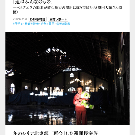
「道はみんなのもの」
―ベネズエラの絵本が描く、権力の濫用に抗う市民たち（柴田大輔さん寄
稿）
2026.2.3
D4P取材班
取材レポート
#子ども・教育
#戦争・紛争
#貧困・格差
#南米
冬のシリア北東部、「再会」した避難民家族