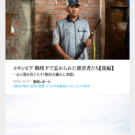
コロンビア 戦時下で忘れられた被害者たち【後編】
―心に傷を負う人々（柴田大輔さん寄稿）
2025.10.21
取材レポート
#難民
#戦争・紛争
#医療・ケア
#平和構築
#コロンビア
#南米