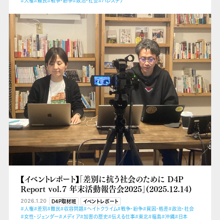
#人権
#難民
#戦争・紛争
#政治・社会
#パレスチナ
【イベントレポート】「差別に抗う社会のために D4P
Report vol.７ 年末活動報告会2025」(2025.12.14)
2026.1.20
D4P取材班
イベントレポート
#人権
#差別
#難民
#収容問題
#ヘイトクライム
#戦争・紛争
#貧困・格差
#政治・社会
#女性・ジェンダー
#メディア
#加害の歴史
#伝える仕事
#東北
#福島
#沖縄
#日本