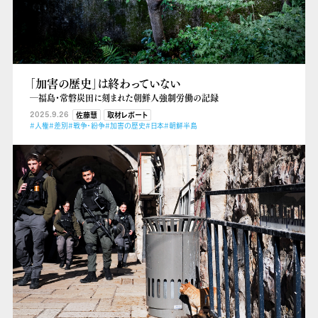
「加害の歴史」は終わっていない
―福島・常磐炭田に刻まれた朝鮮人強制労働の記録
2025.9.26
佐藤慧
取材レポート
#人権
#差別
#戦争・紛争
#加害の歴史
#日本
#朝鮮半島