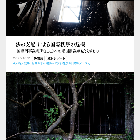
「法の支配」による国際秩序の危機
―国際刑事裁判所（ICC）への米国制裁がもたらすもの
2025.10.11
佐藤慧
取材レポート
#人権
#戦争・紛争
#平和構築
#政治・社会
#日本
#アメリカ