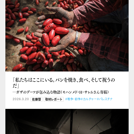
「私たちはここにいる。パンを焼き、食べ、そして祝うの
だ」
―ガザのデーツが包み込む物語（モハンメド・H・サレムさん寄稿）
2026.3.20
#戦争・紛争
#カルチャー
#パレスチナ
佐藤慧
取材レポート