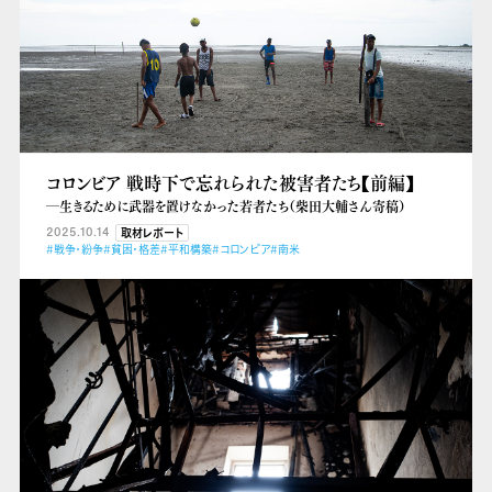
コロンビア 戦時下で忘れられた被害者たち【前編】
―生きるために武器を置けなかった若者たち（柴田大輔さん寄稿）
2025.10.14
取材レポート
#戦争・紛争
#貧困・格差
#平和構築
#コロンビア
#南米