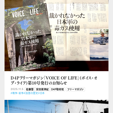
D４Pフリーマガジン「VOICE OF LIFE」（ボイス・オ
ブ・ライフ）第10号発行のお知らせ
2025.11.5
佐藤慧
安田菜津紀
D4P取材班
フリーマガジン
#戦争・紛争
#加害の歴史
#日本