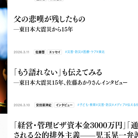
父の悲嘆が残したもの
―東日本大震災から15年
2026.3.11
#災害・防災
#医療・ケア
#東北
佐藤慧
エッセイ
「もう語れない」も伝えてみる
―東日本大震災15年、佐藤あかりさんインタビュー
2026.3.10
#子ども・教育
#災害・防災
#メディア
#伝える
安田菜津紀
インタビュー
「経営・管理ビザ資本金3000万円」「
される公的排外主義——児玉晃一弁護