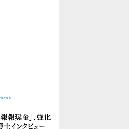
仕事
#東北
通報報奨金」、強化
士インタビュー