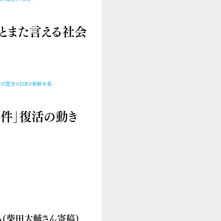
とまた言える社会
害の歴史
#日本
#朝鮮半島
要件」復活の動き
（柴田大輔さん寄稿）