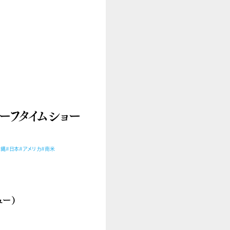
ーフタイムショー
沖縄
#日本
#アメリカ
#南米
ー）