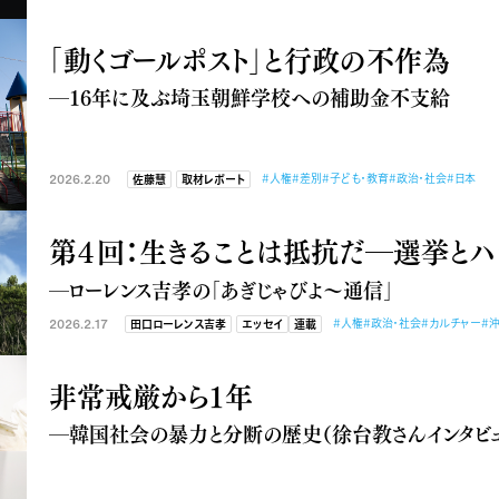
「動くゴールポスト」と行政の不作為
―16年に及ぶ埼玉朝鮮学校への補助金不支給
2026.2.20
#人権
#差別
#子ども・教育
#政治・社会
#日本
佐藤慧
取材レポート
第４回：生きることは抵抗だ―選挙とハ
―ローレンス吉孝の「あぎじゃびよ〜通信」
2026.2.17
#人権
#政治・社会
#カルチャー
#
田口ローレンス吉孝
エッセイ
連載
非常戒厳から１年
―韓国社会の暴力と分断の歴史（徐台教さんインタビュ