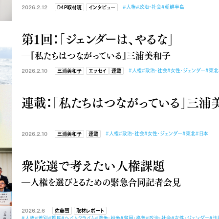
2026.2.12
#人権
#政治・社会
#朝鮮半島
D4P取材班
インタビュー
第１回：「ジェンダーは、やるな」
―『私たちはつながっている』三浦美和子
2026.2.10
#人権
#政治・社会
#女性・ジェンダー
#東北
三浦美和子
エッセイ
連載
連載：「私たちはつながっている」三浦
2026.2.10
#人権
#政治・社会
#女性・ジェンダー
#東北
#日本
三浦美和子
連載
衆院選で考えたい人権課題
―人権を選びとるための緊急合同記者会見
2026.2.6
佐藤慧
取材レポート
#人権
#差別
#難民
#ヘイトクライム
#戦争・紛争
#貧困・格差
#政治・社会
#女性・ジェンダー
#法