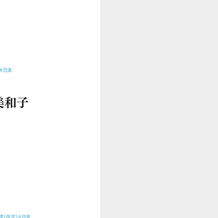
#日本
美和子
律（改定）
#日本