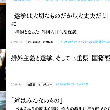
「選挙は大切なものだから大丈夫だよ」
に
―標的となった「外国人」「生活保護」
2026.2.5
#人権
#差別
#ヘイトクライム
#政治・社会
#加
安田菜津紀
取材レポート
排外主義と選挙、そして三重県「国籍
2026.2.4
#人権
#差別
#政治・社会
#日本
佐藤慧
インタビュー
「道はみんなのもの」
―ベネズエラの絵本が描く、権力の濫用に抗う市民たち