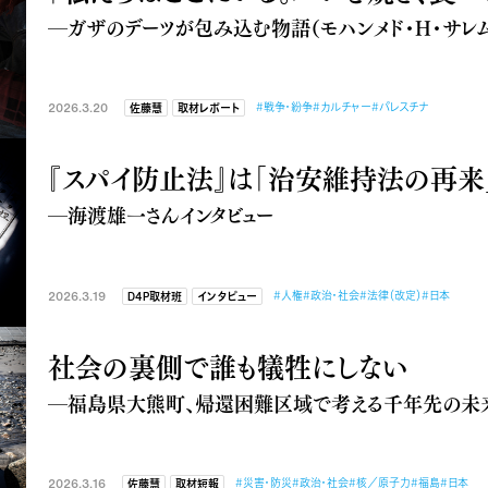
―ガザのデーツが包み込む物語（モハンメド・H・サレ
2026.3.20
#戦争・紛争
#カルチャー
#パレスチナ
佐藤慧
取材レポート
『スパイ防止法』は「治安維持法の再来
―海渡雄一さんインタビュー
2026.3.19
#人権
#政治・社会
#法律（改定）
#日本
D4P取材班
インタビュー
社会の裏側で誰も犠牲にしない
―福島県大熊町、帰還困難区域で考える千年先の未
2026.3.16
#災害・防災
#政治・社会
#核／原子力
#福島
#日本
佐藤慧
取材短報