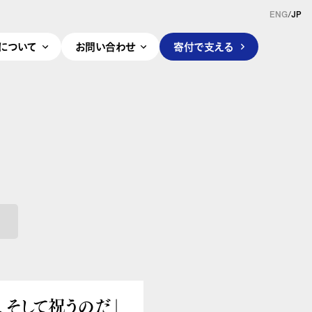
ENG
/
JP
pleについて
お問い合わせ
寄付で支える
、そして祝うのだ」