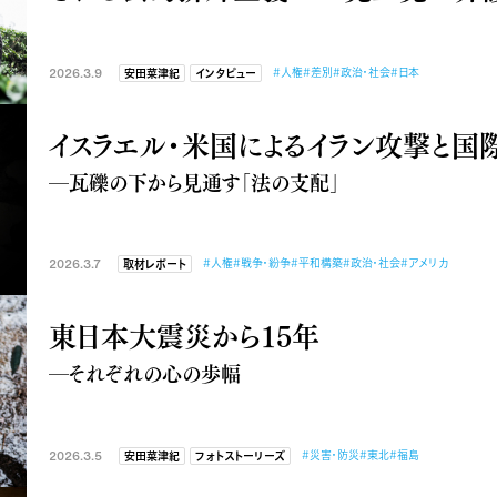
2026.3.9
#人権
#差別
#政治・社会
#日本
安田菜津紀
インタビュー
イスラエル・米国によるイラン攻撃と国
―瓦礫の下から見通す「法の支配」
2026.3.7
#人権
#戦争・紛争
#平和構築
#政治・社会
#アメリカ
取材レポート
東日本大震災から15年
―それぞれの心の歩幅
2026.3.5
#災害・防災
#東北
#福島
安田菜津紀
フォトストーリーズ