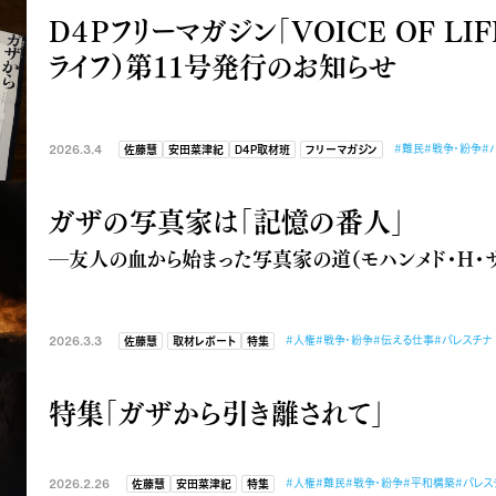
D４Pフリーマガジン「VOICE OF LIF
ライフ）第11号発行のお知らせ
2026.3.4
#難民
#戦争・紛争
#
佐藤慧
安田菜津紀
D4P取材班
フリーマガジン
ガザの写真家は「記憶の番人」
―友人の血から始まった写真家の道（モハンメド・H・
2026.3.3
#人権
#戦争・紛争
#伝える仕事
#パレスチナ
佐藤慧
取材レポート
特集
特集「ガザから引き離されて」
2026.2.26
#人権
#難民
#戦争・紛争
#平和構築
#パレス
佐藤慧
安田菜津紀
特集